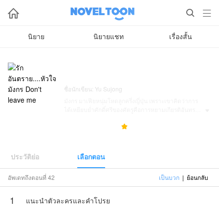



นิยาย
นิยายแชท
เรื่องสั้น
รักอันตราย....หัวใจมังกร Don't leave
me
ชื่อนักเขียน: Yu Sujong
มังกร มาเฟียหนุ่มโหดลูกครึ่งญี่ปุ่น เพราะเขาคิดว่าการ
ได้เหยียบย่ำศักดิ์ศรีของศัตรูคือการหยามเกียรติอันทรง

ค่าที่สุด เพราะฉะนั้นเขาจึงได้จับตัวคนรักของสิงห์ที่เป็น
345.3K
989
5.0



เหมือนหัวใจของศัตรูมาปู้ยี่ปู้ยำให้เจ็บใจเล่นคงจะสะใจ
เขาอยู่ไม่น้อย แต่...ผู้หญิงที่เขาได้ใช้กำลังบังคับ 'เอา' กับ
เธอไปเมื่อกี้ดันยังเวอร์จิ้นอยู่ กว่าจะรู้ตัวว่าลูกน้องได้จับ
ตัวมาผิดคน เขาก็หลงไหลไปกับกลิ่นกายของหญิงสาวที่
ประวัติย่อ
เลือกตอน
เขาได้พรากซิงของเธอมากับมือสดๆร้อนๆไปเสียแล้ว แต่
จะให้เขาบอกรักเธออย่างอ่อนหวาน ทำโรแมนติกเหมือน
อัพเดทถึงตอนที่ 42
เป็นบวก
|
ย้อนกลับ
ผู้ชายคนอื่นอย่างงั้นหรอ...มาเฟียอย่างเขาไม่รู้จักเรื่องพร
รนั้นหรอก 'อยาก'เมื่อไหร่ก็จับกด! คิดถึงเวลาไหนก็
1
จับ'กระแทก!' นี่แหละคือมังกรเพราะเขาสะดวกแบบนี้!!
แนะนำตัวละครและคำโปรย
Yu Sujongมอบหมายให้NovelToonตีดพิมพ์ผลงานเรื่อง