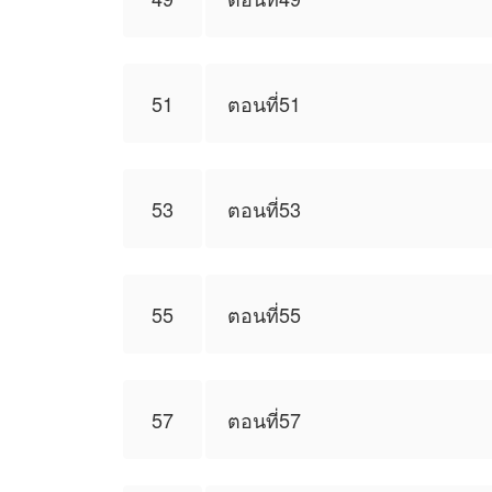
51
ตอนที่51
53
ตอนที่53
55
ตอนที่55
57
ตอนที่57