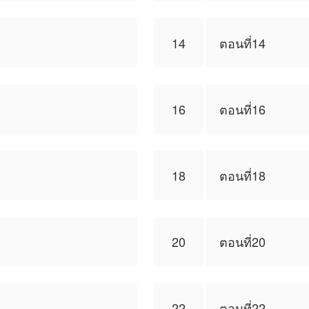
14
ตอนที่14
16
ตอนที่16
18
ตอนที่18
20
ตอนที่20
22
ตอนที่22