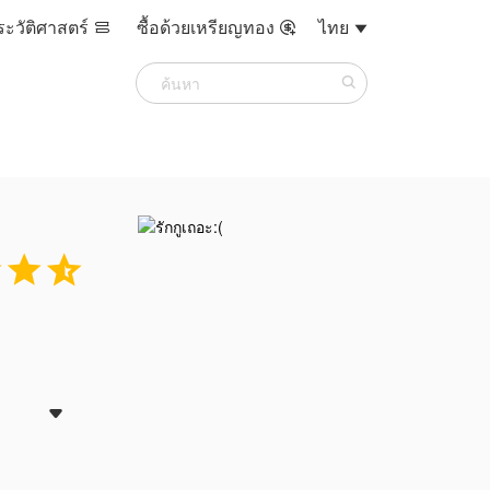
ระวัติศาสตร์
ซื้อด้วยเหรียญทอง
ไทย






น ไม่เป็น
