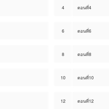
4
ตอนที่4
6
ตอนที่6
8
ตอนที่8
10
ตอนที่10
12
ตอนที่12