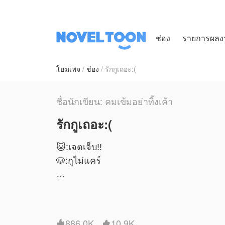
ช่อง
รายการผลง
โฮมเพจ
ช่อง
รักกูเถอะ:(
ชื่อนักเขียน: คมเข้มอย่าทิ้งเค้า
รักกูเถอะ:(
🐱:เจตเจ็บ!!
🐶:กูไม่แคร์
คมเข้มอย่าทิ้งเค้ามอบหมายให้NovelToonตีดพ
ตัวแทนทางNovelToon
886.0K
10.9K

