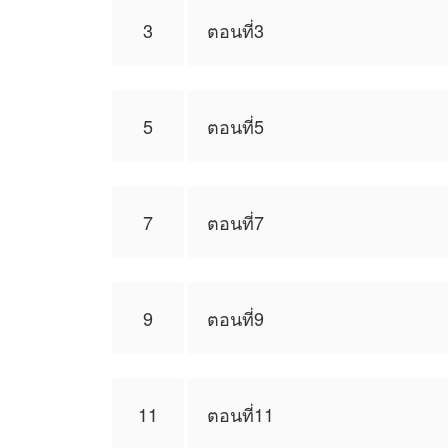
3
ตอนที่3
5
ตอนที่5
7
ตอนที่7
9
ตอนที่9
11
ตอนที่11