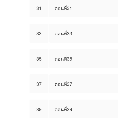
31
ตอนที่31
33
ตอนที่33
35
ตอนที่35
37
ตอนที่37
39
ตอนที่39