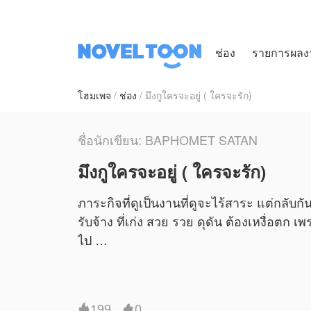
ช่อง
รายการผลง
โฮมเพจ
ช่อง
มึงกูใครจะอยู่ ( ใครจะรัก)
ชื่อนักเขียน: BAPHOMET SATAN
มึงกูใครจะอยู่ ( ใครจะรัก)
ภาระกิจที่ดูเป็นงานที่ดูจะไร้สาระ แต่กลับกั
รับจ้าง ที่เก่ง สวย รวย ดุดัน ต้องเหงื่อต
ไป
BAPHOMET SATANมอบหมายให้NovelToonตีดพิ
ตัวแทนทางNovelToon
199
0

