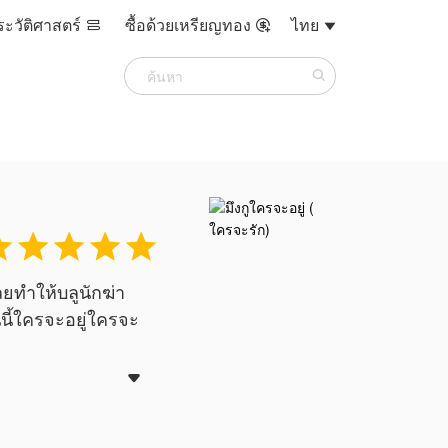
ระวัติศาสตร์
ซื้อด้วยเหรียญทอง
ไทย








เลยทำให้บลูนักฆ่า
นนี้ใครจะอยู่ใครจะ

ขียน ไม่เป็น