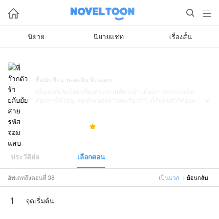



นิยาย
นิยายแชท
เรื่องสั้น
พี่ว๊ากตัวร้ายกับยัยสายรหัสจอมแสบ
ชื่อนักเขียน: พลอยพิม พิมพลอย
เมื่อเธอตัดสินใจมาเรียนคณะตามที่ทางบ้านต้องการเพราะพ่อฉัน
ต้องการให้ไปดูแลธุรกิจต่อลูกสาวคนเดียวทำไงได้แต่แล้วก็ต้องมา

เจอพี่รหัสที่โครตดุโครตโหดชอบแกล้งด้วยเรื่องที่น่าปวดหัวเลยตาม
มาอย่างไม่หยุดหย่อนเมื่อพี่รหัสตัวร้ายแบบ เธียร์เตอร์ ที่อารมณ์ร้อน
34.0K
172
5.0



ไม่ยอมใคร ต้องมาเจอน้องรหัสสุดแสบแบบ ฟลินท์ น้องรหัสจอม
แสบที่ไม่ยอมใครเหมือนกัน มีความมั่นใจในตัวเอง เมื่อต่างคนต่าง
ไม่ยอมเรื่องราวของเขาทั้งคู่จะจบลงอย่างไรติดตามได้ใน “พี่ว๊ากตัว
ร้ายกับยัยสายรหัสจอมแสบ”
ประวัติย่อ
เลือกตอน
พลอยพิม พิมพลอยมอบหมายให้NovelToonตีดพิมพ์ผลงานเรื่องนี้
อัพเดทถึงตอนที่ 38
เป็นบวก
|
ย้อนกลับ
เนื้อหาเป็นเพียงความคิดเห็นของนักเขียน ไม่เป็นตัวแทน
ทางNovelToon
1
จุดเริ่มต้น