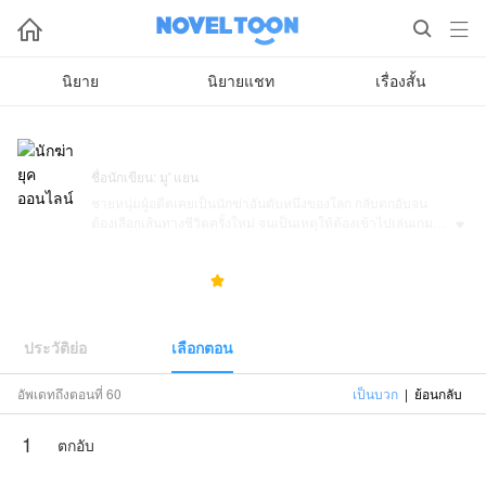



นิยาย
นิยายแชท
เรื่องสั้น
นักฆ่ายุคออนไลน์
ชื่อนักเขียน: มู' แยน
ชายหนุ่มผู้อดีตเคยเป็นนักฆ่าอันดับหนึ่งของโลก กลับตกอับจน
ต้องเลือกเส้นทางชีวิตครั้งใหม่ จนเป็นเหตุให้ต้องเข้าไปเล่นเกม

ออนไลน์ชื่อดังเพื่อหาเงินประทังชีวิต! โดยไม่รู้เลย ว่าการเข้าเกม
ครั้งนี้จะเป็นจุดเริ่มต้น ทำให้เขาต้องแสดงความสามารถในฐานะ
19.0K
256
5.0



นักฆ่าอีกครั้ง!
มู' แยนมอบหมายให้NovelToonตีดพิมพ์ผลงานเรื่องนี้ เนื้อหาเป็น
เพียงความคิดเห็นของนักเขียน ไม่เป็นตัวแทนทางNovelToon
ประวัติย่อ
เลือกตอน
อัพเดทถึงตอนที่ 60
เป็นบวก
|
ย้อนกลับ
1
ตกอับ