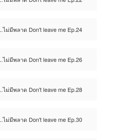
้....ไม่มีพลาด Don't leave me Ep.24
้....ไม่มีพลาด Don't leave me Ep.26
้....ไม่มีพลาด Don't leave me Ep.28
้....ไม่มีพลาด Don't leave me Ep.30