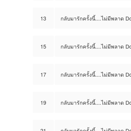
13
กลับมารักครั้งนี้....ไม่มีพลาด 
15
กลับมารักครั้งนี้....ไม่มีพลาด 
17
กลับมารักครั้งนี้....ไม่มีพลาด 
19
กลับมารักครั้งนี้....ไม่มีพลาด 
21
กลับมารักครั้งนี้....ไม่มีพลาด 