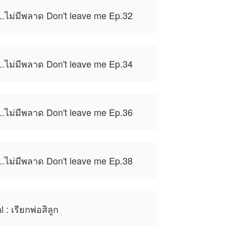
้....ไม่มีพลาด Don't leave me Ep.32
้....ไม่มีพลาด Don't leave me Ep.34
้....ไม่มีพลาด Don't leave me Ep.36
้....ไม่มีพลาด Don't leave me Ep.38
 : เรียกพ่อสิลูก