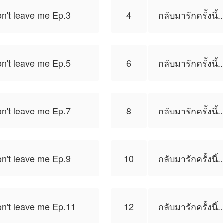
Don't leave me Ep.3
4
กลับมารักครั้งนี
Don't leave me Ep.5
6
กลับมารักครั้งนี
Don't leave me Ep.7
8
กลับมารักครั้งนี
Don't leave me Ep.9
10
กลับมารักครั้งนี
Don't leave me Ep.11
12
กลับมารักครั้งนี