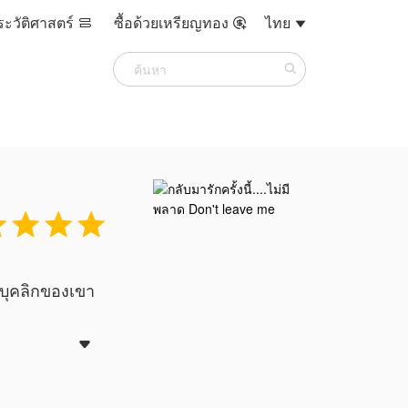
ระวัติศาสตร์
ซื้อด้วยเหรียญทอง
ไทย







่บุคลิกของเขา

ดหวัง และเธอ