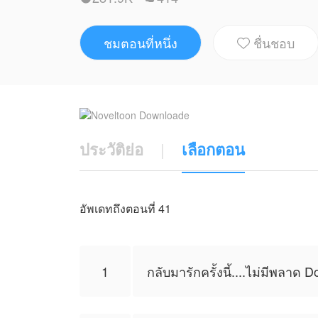
ไม่คิดที่จะเอาใจไปลงแลกกับความเจ็บอีกครั
' เพราะพี่ไม่ได้คิดเลยต่างหาก '
ชมตอนที่หนึ่ง
ชื่นชอบ

Yu Sujongมอบหมายให้NovelToonตีดพิมพ์ผลงา
ทางNovelToon
ประวัติย่อ
|
เลือกตอน
อัพเดทถึงตอนที่ 41
1
กลับมารักครั้งนี้....ไม่มีพลาด 