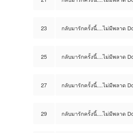
23
กลับมารักครั้งนี้....ไม่มีพลาด 
25
กลับมารักครั้งนี้....ไม่มีพลาด 
27
กลับมารักครั้งนี้....ไม่มีพลาด 
29
กลับมารักครั้งนี้....ไม่มีพลาด 