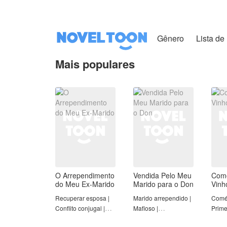
Gênero
Lista de 
Mais populares
O Arrependimento
Vendida Pelo Meu
Com
do Meu Ex-Marido
Marido para o Don
Vinh
Recuperar esposa |
Marido arrependido |
Coméd
Conflito conjugal |
Mafioso |
Prime
Romance | Redenção
Contradições Éticas |
amor 