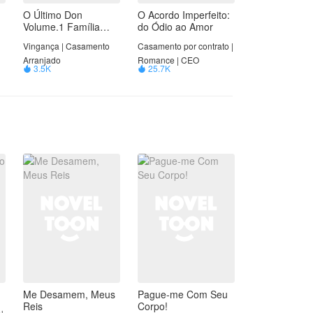
O Último Don
O Acordo Imperfeito:
Volume.1 Família
do Ódio ao Amor
Brasor
Vingança | Casamento
Casamento por contrato |
Arranjado
Romance | CEO
3.5K
25.7K


o
so
Me Desamem, Meus
Pague-me Com Seu
Reis
Corpo!