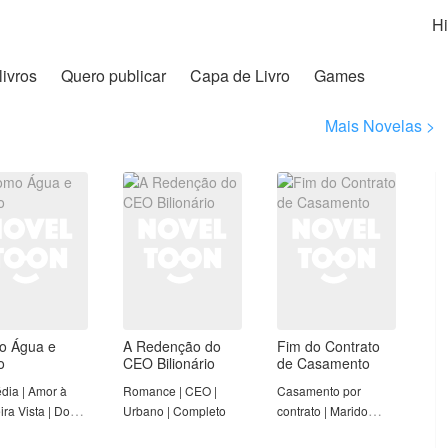
Hi
livros
Quero publicar
Capa de Livro
Games
Mais Novelas >
o Água e
A Redenção do
Fim do Contrato
o
CEO Bilionário
de Casamento
ia | Amor à
Romance | CEO |
Casamento por
ira Vista | Doce
Urbano | Completo
contrato | Marido
| Mulher Forte |
arrependido | Mulher