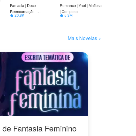
i
Fantasia | Doce |
Romance | Yaoi | Mafiosa
Reencarnação |
| Completo
20.8K
5.3M


Possessivo | Triângulo
i
amoroso | ABO
Mais Novelas >
o
M
a de Fantasia Feminino