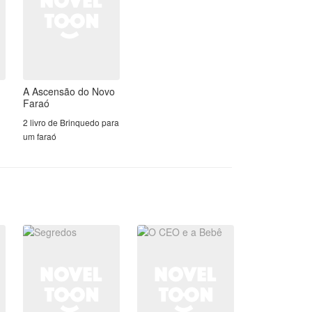
controlador, acostumado a ditar regras
e não justificá-las, Rafael carrega um
passado de isolamento emocional que
Sofia — a mulher que o criou como
mãe — construiu meticulosamente
para mantê-lo preso. Quando Lara
entra na Mansão Cavalcanti com seus
A Ascensão do Novo
olhos assustados e seu leite que não
Faraó
para de produzir sem motivo médico
2 livro de Brinquedo para
aparente, Rafael tenta manter a
um faraó
distância. Tenta.
O que começa como uma relação
estritamente profissional — patrão e
empregada — vai cedendo, pouco a
pouco, ao peso de uma atração que
nenhum dos dois sabe nomear. Rafael
descobre que a doçura de Lara não é
fraqueza, mas uma força estranha que
atravessa toda a armadura que ele
passou décadas construindo. Lara
descobre que atrás da frieza do patrão
existe um homem que nunca soube o