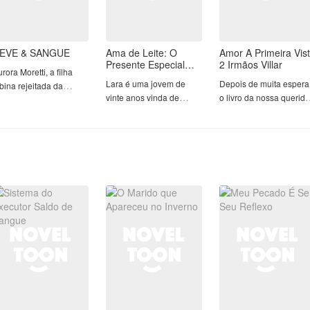
EVE & SANGUE
Ama de Leite: O
Amor A Primeira Vis
Presente Especial
2 Irmãos Villar
rora Moretti, a filha
Que o CEO Deseja
Lara é uma jovem de
Depois de muita espera
bina rejeitada da
vinte anos vinda de
o livro da nossa querida
mília Moretti, vivia
Sucamajé, uma
Doutora Dandara Villar 
omo uma prisioneira em
cidadezinha humilde do
do segurança mal
ma cabana isolada.
interior. Quando a família
humorado Ethan Wardl
jeitada pelos pais,
enfrenta dívidas e seu
finalmente saiu!
iovanni e Eleonora, e
noivo a abandona, ela
esprezada pela irmã
aceita a única oferta que
Dandara é uma jovem
uciana, ela nunca
aparece: tornar-se ama
médica, residente em
onheceu o amor —
de leite do bebê de um
pediatria. Uma menina
enas vigilância e nojo.
homem que nem
de 21 anos, doce,
eu pai a mantinha viva
conhece. O bebê se
carinhosa e apegada à
penas como possível
chama Miguel. O pai se
família, mas que escon
rramenta futura.
chama Rafael
algo que a machucou
lonzo Ricci, o Don
Cavalcanti.
muito e a fez
mpiedoso da família
desacreditar do amor e
cci, era a própria frieza
Rafael é CEO do Grupo
decidir fechar seu
ncarnada. Nunca amou