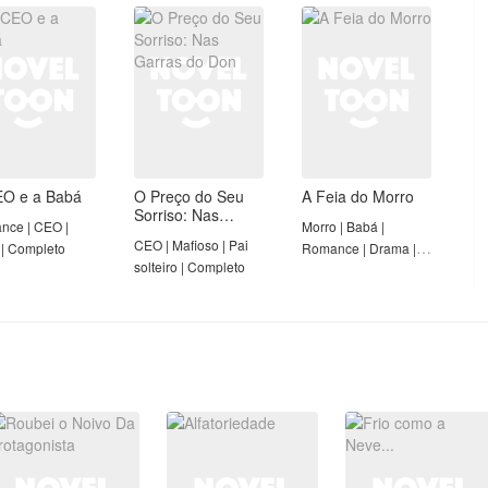
leto
Forte | Completo
O e a Babá
O Preço do Seu
A Feia do Morro
Sorriso: Nas
nce | CEO |
Morro | Babá |
Garras do Don
CEO | Mafioso | Pai
| Completo
Romance | Drama |
solteiro | Completo
Primeiro amor | Dono
de Morro | Completo