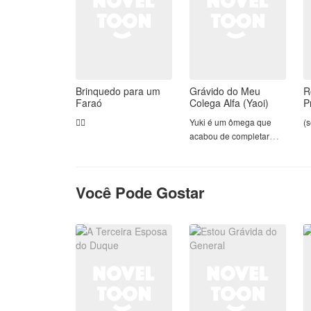
Brinquedo para um
Grávido do Meu
R
Faraó
Colega Alfa (Yaoi)
P
😶‍🌫️
Yuki é um ômega que
(s
acabou de completar
dezoito anos e que está
no último ano do ensino
médio. Ele não era o
Você Pode Gostar
garoto mais estiloso, nem
o mais popular; ele era
apenas um ômega
comum vivendo uma vida
co