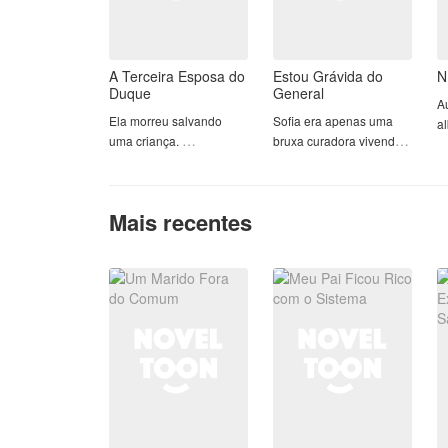
A Terceira Esposa do
Estou Grávida do
N
Duque
General
Au
Ela morreu salvando
Sofia era apenas uma
al
uma criança.
bruxa curadora vivendo
fa
em paz — até a noite em
c
Acordou sendo a isca de
que encontrou um
u
outra.
soldado ferido em uma
Re
Mais recentes
caverna e tudo mudou
G
Subinspetora com dez
para sempre.
d
anos de carreira, ela se
L
joga na frente de um
Meses depois, grávida
c
disparo para proteger
de gêmeos e fugindo de
ap
uma menina. Quando
um noivo violento, ela
S
abre os olhos, não há
descobre que o pai dos
a
hospital, não há
seus filhos é ninguém
fe
ambulância, não há
menos que Alaric, o
A
fluorescência branca no
temido Alfa do Reino Lua
i
teto — há madeira, velas
de Prata — o homem
Ri
e uma criada com
mais poderoso do mundo
e