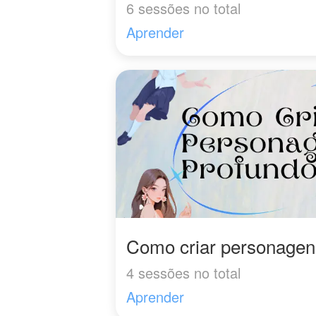
6 sessões no total
perigo, Sienna Gray
observa, cataloga e
Aprender
planeja. Quando
finalmente se encontra
cara a cara com o
homem mais temido do
reino — aquele cujas
esposas "morreram em
circunstâncias
misteriosas" — não
demonstra nem medo
nem adulação.
Julian Bridge nunca viu
isso antes.
A maioria das mulheres
Como criar personagen
se agarrava ao título.
Esta estava aliviada com
4 sessões no total
a rejeição e pronta para
Aprender
ir embora.