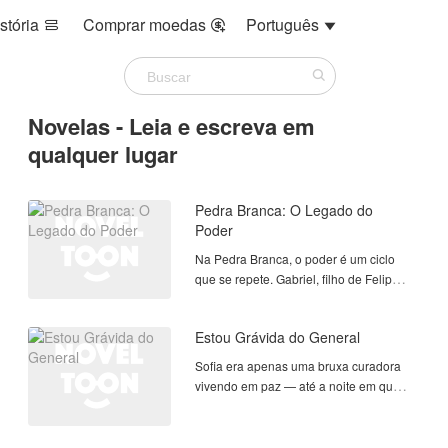
stória
Comprar moedas
Português



Novelas - Leia e escreva em
qualquer lugar
Pedra Branca: O Legado do
Poder
Na Pedra Branca, o poder é um ciclo
que se repete. Gabriel, filho de Felipe e
Luara, cresceu sob o peso de um
império e agora, aos 20 anos, assume
Estou Grávida do General
o comando, repetindo os caminhos
que moldaram o destino do seu pai.
Sofia era apenas uma bruxa curadora
Enquanto sua família e primos lutam
vivendo em paz — até a noite em que
para encontrar seu lugar em meio às
encontrou um soldado ferido em uma
pressões do legado, Bia — a garota
caverna e tudo mudou para sempre.
sempre vista como invisível — guarda