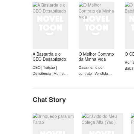
| Completo
Completo
Comp
A Bastarda e o
O Melhor Contrato
O CE
CEO Desabilitado
da Minha Vida
Roma
CEO | Traição |
Casamento por
Babá 
Deficiência | Mulher
contrato | Vendida
Forte | Completo
para pagar dívidas |
Deficiência |
Completo
Chat Story