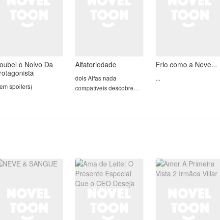
oubei o Noivo Da
Alfatoriedade
Frio como a Neve...
rotagonista
dois Alfas nada
...
em spoilers)
compatíveis descobrem
que são destinados.
leia pra ver.