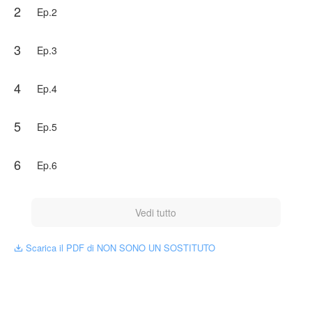
2
Ep.2
3
Ep.3
4
Ep.4
5
Ep.5
6
Ep.6
Vedi tutto
Scarica il PDF di NON SONO UN SOSTITUTO
