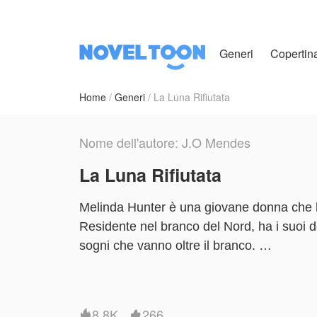
Generi
Copertin
Home
Generi
La Luna Rifiutata
Nome dell'autore: J.O Mendes
La Luna Rifiutata
Melinda Hunter è una giovane donna che ha
Residente nel branco del Nord, ha i suoi d
sogni che vanno oltre il branco.
Essendo una giovane piena di speranze, so
frequentare un'università piena di esseri
dal suo compagno, si rende conto di quante 
8.8K
266

