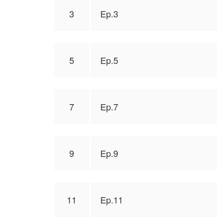
3
Ep.3
5
Ep.5
7
Ep.7
9
Ep.9
11
Ep.11