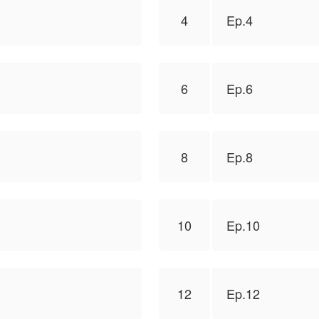
4
Ep.4
6
Ep.6
8
Ep.8
10
Ep.10
12
Ep.12