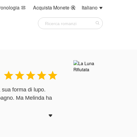
ronologia
Acquista Monete
Italiano








|
 sua forma di lupo.
ompagno. Ma Melinda ha
hiarisce che non può

quando viene rifiutata