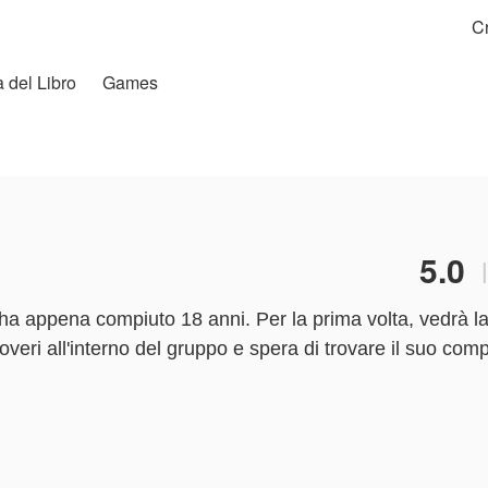
C
a del Libro
Games
5.0
 appena compiuto 18 anni. Per la prima volta, vedrà la
overi all'interno del gruppo e spera di trovare il suo c
gna di studiare medicina. Tuttavia, la sua famiglia le c
 umani. Melinda non vuole essere esclusa dal branco, ma 
opzioni la vita le offre oltre il branco.