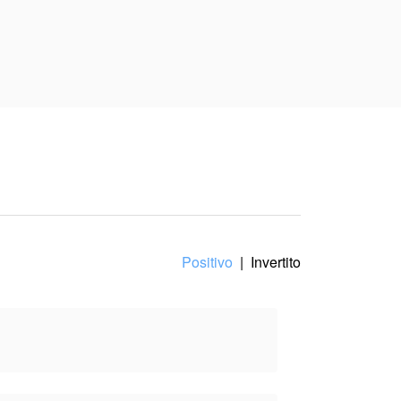
tutto cambia quando
 ai suoi desideri, o
punto di vista
Positivo
|
Invertito