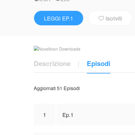
Lasciando la sua casa per affrontare il m
incontra il fratello della sua nuova amica. 
LEGGI EP.1
Iscriviti
dovrà rinunciare al suo lato da lupo?

Sfide e segreti saranno rivelati nella ricer
NovelToon ha ottenuto l'autorizzazione da 
dell'autore e non rappresenta la posizione
Descrizione
|
Episodi
Aggiornati 51 Episodi
1
Ep.1