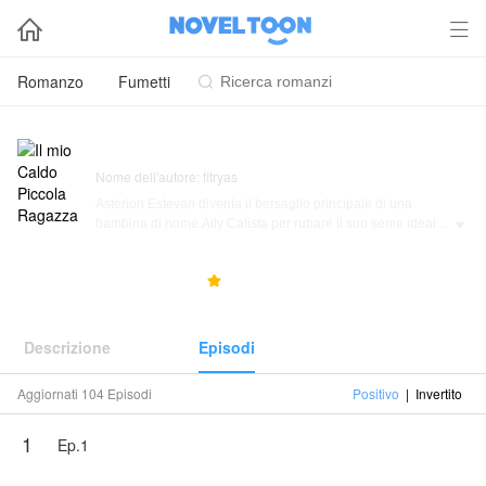


Romanzo
Fumetti

Il mio Caldo Piccola Ragazza
Nome dell'autore: fitryas
Asterion Estevan diventa il bersaglio principale di una
bambina di nome Aily Calista per rubare il suo seme ideale,

Aily è molto attiva per salire sul letto di un bell'uomo che
non è mai stato toccato da nessuna donna.
8.3K
109
5.0



Vuole davvero avere un figlio da un seme perfetto come
Asterione, il piano è quello di lanciare la sua azione per
avere un erede quando se ne sarà andato, in modo che
Descrizione
Episodi
tutta la sua ricchezza ricada sul suo unico figlio, Aily è molto
riluttante se il suo fratellastro riceverà tutte le sue proprietà.
Aggiornati 104 Episodi
Positivo
|
Invertito
Ma Aily herus ancora più difficile cercando di ottenere i semi
1
superiori, perché Asterion che è spesso chiamato Rion è
Ep.1
molto difficile da avvicinare.