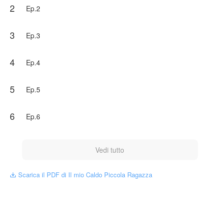
2
Riuscirà Rion a sopportare la tentazione di una ragazza
Ep.2
bella e sexy come Aily?
NovelToon ha ottenuto l'autorizzazione da fitryas per
3
Ep.3
pubblicare quest'opera, il contenuto è il punto di vista
dell'autore e non rappresenta la posizione di NovelToon.
4
Ep.4
5
Ep.5
6
Ep.6
Vedi tutto
Scarica il PDF di Il mio Caldo Piccola Ragazza
