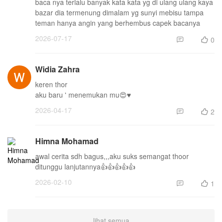
baca nya terlalu banyak kata kata yg di ulang ulang kaya
bazar dia termenung dimalam yg sunyi mebisu tampa
teman hanya angin yang berhembus capek bacanya
2026-07-17
0


Widia Zahra
keren thor
aku baru ' menemukan mu😍♥️
2026-04-17
2


Himna Mohamad
awal cerita sdh bagus,,,aku suks semangat thoor
ditunggu lanjutannya👍👍👍👍👍
2026-02-10
1


lihat semua