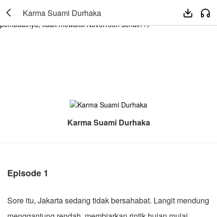
Karma Suami Durhaka. By: Miss Ra. Karya ini diterbitkan atas izin

Karma Suami Durhaka


NovelToon Miss Ra, isi konten hanyalah pandangan pribadi
pembuatnya, tidak mewakili NovelToon sendiri"/>
Karma Suami Durhaka
Episode 1
Sore itu, Jakarta sedang tidak bersahabat. Langit mendung
menggantung rendah, membiarkan rintik hujan mulai