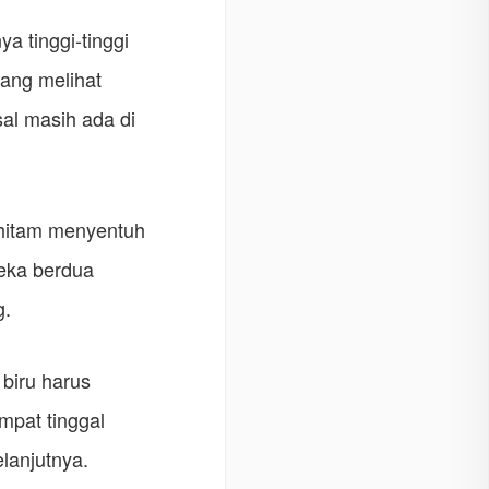
a tinggi-tinggi
ang melihat
al masih ada di
k hitam menyentuh
eka berdua
g.
biru harus
mpat tinggal
lanjutnya.