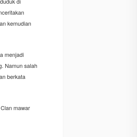
 duduk di
ceritakan
dan kemudian
a menjadi
ng. Namun salah
an berkata
h Clan mawar