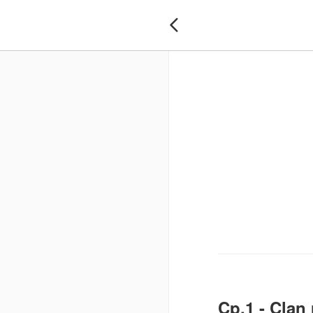

Cp.1 - Clan