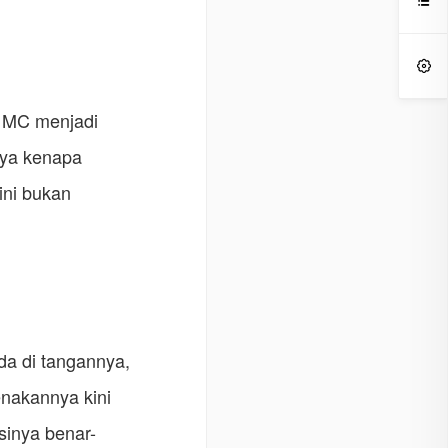


s MC menjadi
anya kenapa
ini bukan
da di tangannya,
enakannya kini
sinya benar-