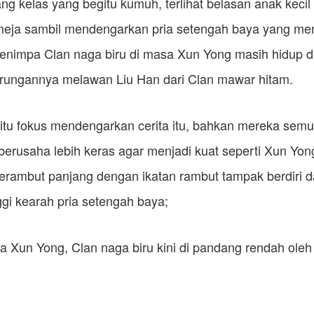
ang kelas yang begitu kumuh, terlihat belasan anak kecil
eja sambil mendengarkan pria setengah baya yang men
menimpa Clan naga biru di masa Xun Yong masih hidup 
arungannya melawan Liu Han dari Clan mawar hitam.
tu fokus mendengarkan cerita itu, bahkan mereka semu
berusaha lebih keras agar menjadi kuat seperti Xun Yo
berambut panjang dengan ikatan rambut tampak berdiri d
gi kearah pria setengah baya;
a Xun Yong, Clan naga biru kini di pandang rendah ole