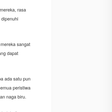
 mereka, rasa
g dipenuhi
n mereka sangat
ang dapat
npa ada satu pun
emua peristiwa
an naga biru.