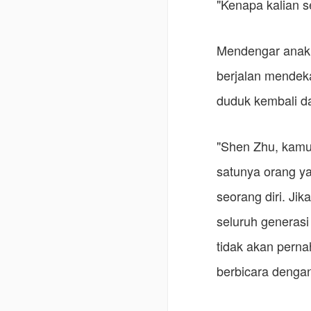
"Kenapa kalian 
Mendengar anak k
berjalan mendeka
duduk kembali d
"Shen Zhu, kamu t
satunya orang y
seorang diri. Ji
seluruh generasi
tidak akan pernah
berbicara denga