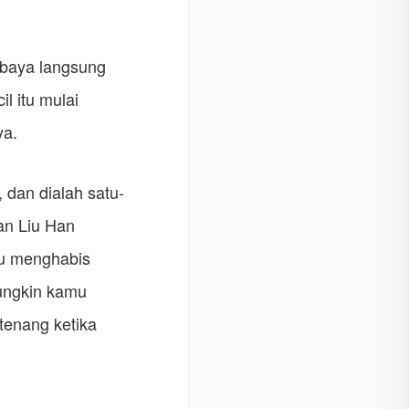
 baya langsung
l itu mulai
ya.
, dan dialah satu-
an Liu Han
gu menghabis
mungkin kamu
 tenang ketika