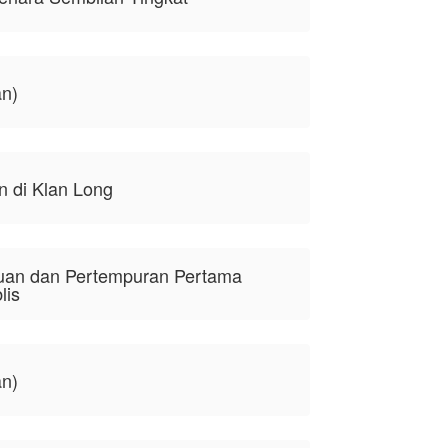
an)
n di Klan Long
uan dan Pertempuran Pertama
lis
an)