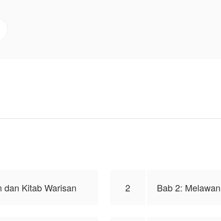
kan kepada klan nya.?
 Nur Hali, isi konten hanyalah pandangan pribadi pembuat
n dan Kitab Warisan
2
Bab 2: Melawan 