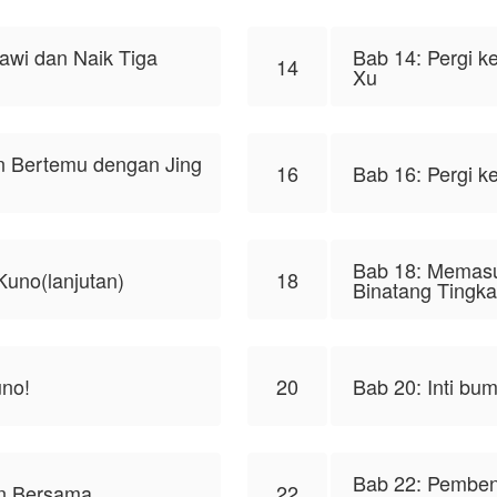
awi dan Naik Tiga
Bab 14: Pergi k
14
Xu
an Bertemu dengan Jing
16
Bab 16: Pergi 
Bab 18: Memasu
Kuno(lanjutan)
18
Binatang Tingka
no!
20
Bab 20: Inti bu
Bab 22: Pembent
n Bersama
22