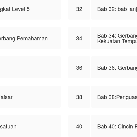
gkat Level 5
32
Bab 32: bab lan
Bab 34: Gerban
Gerbang Pemahaman
34
Kekuatan Temp
36
Bab 36: Gerban
aisar
38
Bab 38:Penguas
esatuan
40
Bab 40: Cincin