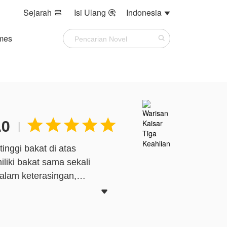
Sejarah
Isi Ulang
Indonesia



mes
.0





|
inggi bakat di atas
liki bakat sama sekali
dalam keterasingan,
ap beban yang tidak

ngan berani mengumumkan
ada.