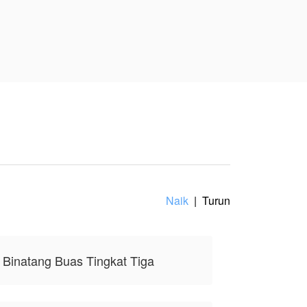
nya, tidak mewakili
Naik
|
Turun
Binatang Buas Tingkat Tiga