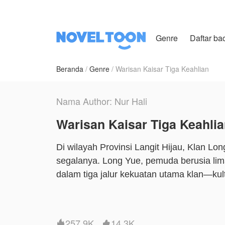
Genre
Daftar ba
Beranda
Genre
Warisan Kaisar Tiga Keahlian
Nama Author: Nur Hali
Warisan Kaisar Tiga Keahli
Di wilayah Provinsi Langit Hijau, Klan Lo
segalanya. Long Yue, pemuda berusia lima
dalam tiga jalur kekuatan utama klan—kul
penghinaan, dan diasingkan oleh seluruh
berguna. Saat kepala klan mengusulkan
kepergiannya secara sukarela dan bersum
257.9K
14.3K

