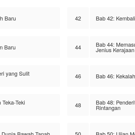
h Baru
42
Bab 42: Kembal
Bab 44: Memas
n Baru
44
Jenius Kerajaan
i yang Sulit
46
Bab 46: Kekalah
 Teka-Teki
Bab 48: Pender
48
Rintangan
i Dunia Bawah Tanah
50
Bab 50: Ujian M