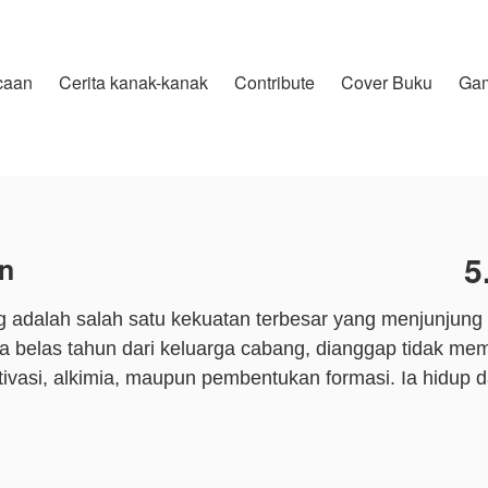
caan
Cerita kanak-kanak
Contribute
Cover Buku
Ga
5
an
ng adalah salah satu kekuatan terbesar yang menjunjung t
 belas tahun dari keluarga cabang, dianggap tidak memi
tivasi, alkimia, maupun pembentukan formasi. Ia hidup 
 anggota klan bahkan keluarganya sendiri karena diangg
nya untuk dibuang di pertemuan tahunan, Long Yue de
pah akan kembali sebagai sosok terhebat yang pernah 