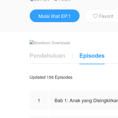
apa yang akan terjadi selanjutnya.?
Mulai lihat EP.1
Favorit
dan akankah Long Yue berhasil membukti

Karya ini diterbitkan atas izin NovelToon
NovelToon sendiri
Pendahuluan
|
Episodes
Updated 156 Episodes
1
Bab 1: Anak yang Disingkirka