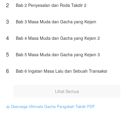
2
harus merancang ulang jalan hidupnya, siap memotong
Bab 2 Penyesalan dan Roda Takdir 2
siapa saja yang berani menghalangi tujuannya di dunia
kultivasi modern wuxia.
3
Bab 3 Masa Muda dan Gacha yang Kejam
Karya ini diterbitkan atas izin NovelToon ex, isi konten
hanyalah pandangan pribadi pembuatnya, tidak mewakili
NovelToon sendiri
4
Bab 4 Masa Muda dan Gacha yang Kejam 2
5
Bab 5 Masa Muda dan Gacha yang Kejam 3
6
Bab 6 Ingatan Masa Lalu dan Sebuah Transaksi
Lihat Semua
Descarga Ultimate Gacha Pengubah Takdir PDF
