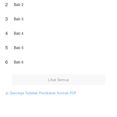
2
anak, setelah itu akan menceraikannya dan membawa
Bab 2
pergi anak mereka.
Namun karena hadirnya baby twins di dalam rahim
3
Bab 3
Yuna, Barra terjebak dengan permainannya sendiri. Dia
mengurungkan niatnya untuk menceraikan Yuna. Tapi
disisi lain Yuna yang telah mengetahui niat jahat Barra,
4
Bab 4
bersikeras untuk bercerai setelah melahirkan dan
masing-masing akan membawa 1 anak untuk dirawat.
5
Bab 5
Mampukah Barra menyakinkan Yuna untuk tetap berada
di sampingnya.?
6
Bab 6
Karya ini diterbitkan atas izin NovelToon Clarissa icha, isi
konten hanyalah pandangan pribadi pembuatnya, tidak
mewakili NovelToon sendiri
Lihat Semua
Descarga Terjebak Pernikahan Kontrak PDF
