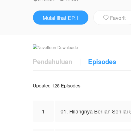
dari Madam Giselle -- Ibu Elvano yang diti
Mulai lihat EP.1
Favorit
Madam Gi meminta Nayara untuk bertangg

rupiah.
Namun Nayara tidak memiliki uang seba
"Buat Elvano jatuh cinta sama kamu. Atau
Pendahuluan
|
Episodes
Karya ini diterbitkan atas izin NovelToon
mewakili NovelToon sendiri
Updated 128 Episodes
1
01. Hilangnya Berlian Senilai 