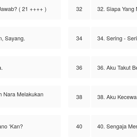
Jawab? ( 21 ++++ )
32
32. Siapa Yan
, Sayang.
34
34. Sering - Se
a.
36
36. Aku Takut B
h Nara Melakukan
38
38. Aku Kecew
ano ‘Kan?
40
40. Sengaja Men