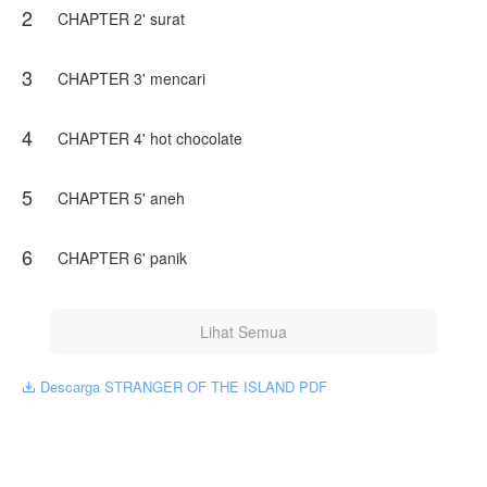
2
CHAPTER 2' surat
langsung baca dan simak cerita mereka, pasti seruuu!!
jadilah pembaca yang bijak🖤
3
Karya ini diterbitkan atas izin NovelToon Aubrey's, isi
CHAPTER 3' mencari
konten hanyalah pandangan pribadi pembuatnya, tidak
mewakili NovelToon sendiri
4
CHAPTER 4' hot chocolate
5
CHAPTER 5' aneh
6
CHAPTER 6' panik
Lihat Semua
Descarga STRANGER OF THE ISLAND PDF
