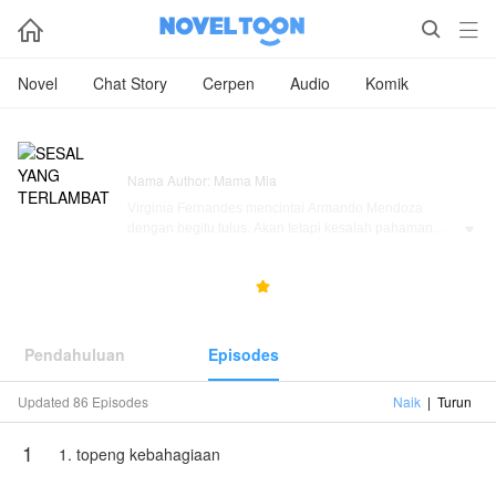



Novel
Chat Story
Cerpen
Audio
Komik
SESAL YANG TERLAMBAT
Nama Author: Mama Mia
Virginia Fernandes mencintai Armando Mendoza
dengan begitu tulus. Akan tetapi kesalah pahaman

yang diciptakan Veronica, adik tirinya membuatnya
justru dibenci oleh Armando.
2.7M
90.5K
4.8



Lima tahun pernikahan, Virginia selalu berusaha
menjadi istri yang baik. Namum, semua tak terlihat
oleh Armando. Armando selalu bersikap dingin dan
Pendahuluan
Episodes
memperlakukannya dengan buruk.
Updated 86 Episodes
Naik
|
Turun
Satu insiden terjadi di hari ulang tahun pernikahan
mereka yang kelima. Bukannya membawa Virginia ke
1
rumah sakit, Armando justru membawa Vero yang
1. topeng kebahagiaan
pura-pura sakit.