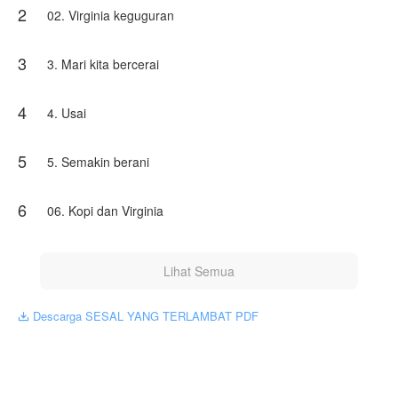
2
Terlambat ditangani, Virginia kehilangan bayi yang
02. Virginia keguguran
tengah dikandungnya. Namun, Armando tetap tak
peduli.
3
3. Mari kita bercerai
Cukup sudah. Kesabaran Virginia sudah berada di
ambang batasnya. Ia memilih pergi, tak lagi ingin
mengejar cinta Armando.
4
4. Usai
Armando baru merasa kehilangan setelah Virginia tak
lagi berada di sisinya. Pria itu melakukan berbagai
5
5. Semakin berani
upaya agar Virginia kembali.
Apakah itu mungkin?
6
06. Kopi dan Virginia
Apakah Virginia akan kembali?
Karya ini diterbitkan atas izin NovelToon Mama Mia, isi
konten hanyalah pandangan pribadi pembuatnya,
Lihat Semua
tidak mewakili NovelToon sendiri
Descarga SESAL YANG TERLAMBAT PDF
