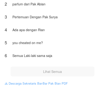
2
parfum dari Pak Abian
Karya ini diterbitkan atas izin NovelToon Hanela cantik, isi
konten hanyalah pandangan pribadi pembuatnya, tidak
mewakili NovelToon sendiri
3
Pertemuan Dengan Pak Surya
4
Ada apa dengan Rian
5
you cheated on me?
6
Semua Laki-laki sama saja
Lihat Semua
Descarga Sekretaris Bar-Bar Pak Bian PDF
