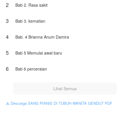
2
meninggal karena di bunuh oleh sang adik atas suruhan
Bab 2. Rasa sakit
orang tuanya sendiri karena mereka menginginkan uang
asuransi kematian Gadis itu yang sangat bedar.
3
Bab 3. kematian
ingin tau kelanjutan cerita mereka dan bagaimana nasib
mereka berdua?, ayo ikuti kelanjutan ceritanya.
4
Bab. 4 Brianna Anum Damira
Karya ini diterbitkan atas izin NovelToon inda, isi konten
hanyalah pandangan pribadi pembuatnya, tidak mewakili
NovelToon sendiri
5
Bab 5 Memulai awal baru
6
Bab 6 perceraian
Lihat Semua
Descarga SANG PIANIS DI TUBUH WANITA GENDUT PDF
