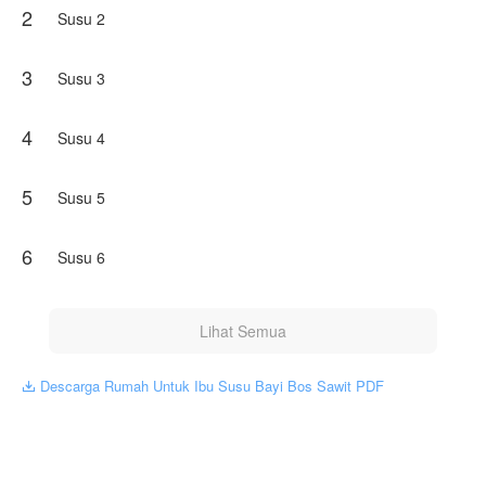
2
akankah dia menemukan apa yang dia cari pada diri Rizal
Susu 2
dan Adam?
Karya ini diterbitkan atas izin NovelToon Anna, isi konten
3
Susu 3
hanyalah pandangan pribadi pembuatnya, tidak mewakili
NovelToon sendiri
4
Susu 4
5
Susu 5
6
Susu 6
Lihat Semua
Descarga Rumah Untuk Ibu Susu Bayi Bos Sawit PDF
