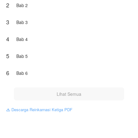
2
Bab 2
cerita ini hanyalah karangan penulis, kesamaan nama
tokoh dan latar hanyalah fiksi untuk kebutuhan cerita.
3
Bab 3
Karya ini diterbitkan atas izin NovelToon
Mapple_Aurora, isi konten hanyalah pandangan pribadi
pembuatnya, tidak mewakili NovelToon sendiri
4
Bab 4
5
Bab 5
6
Bab 6
Lihat Semua
Descarga Reinkarnasi Ketiga PDF
