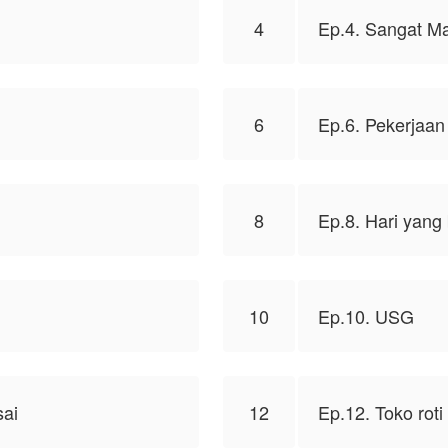
4
Ep.4. Sangat M
6
Ep.6. Pekerjaan
8
Ep.8. Hari yang
10
Ep.10. USG
sai
12
Ep.12. Toko roti