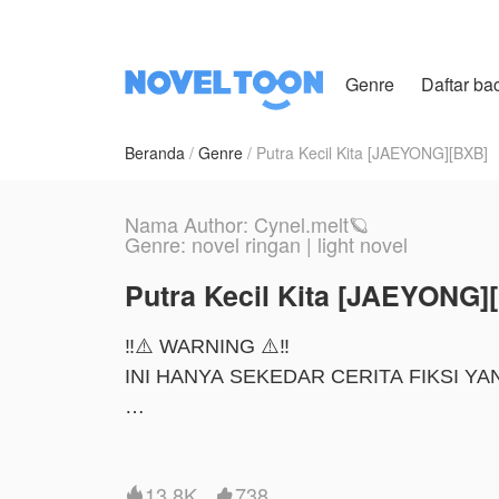
Genre
Daftar ba
Beranda
Genre
Putra Kecil Kita [JAEYONG][BXB]
Nama Author: Cynel.melt🪐
Genre: novel ringan | light novel
Putra Kecil Kita [JAEYONG]
‼️⚠️ WARNING ⚠️‼️
INI HANYA SEKEDAR CERITA FIKSI 
Deskripsi :
13.8K
738

