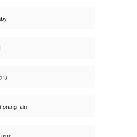
aby
i
aru
 orang lain
husus