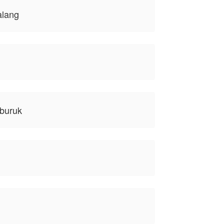
alang
 buruk