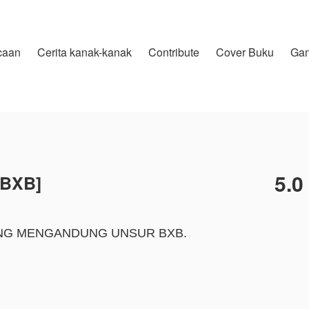
caan
Cerita kanak-kanak
Contribute
Cover Buku
Ga
5.0
[BXB]
YANG MENGANDUNG UNSUR BXB.