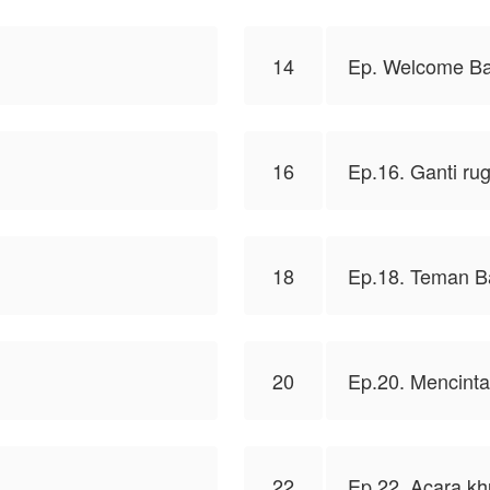
14
Ep. Welcome B
16
Ep.16. Ganti rug
18
Ep.18. Teman B
20
Ep.20. Mencintai
22
Ep.22. Acara k