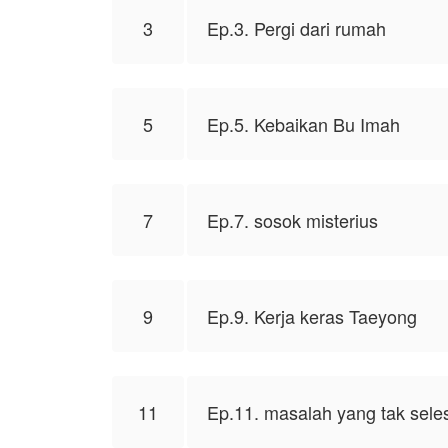
NovelToon sendiri
3
Ep.3. Pergi dari rumah
5
Ep.5. Kebaikan Bu Imah
7
Ep.7. sosok misterius
9
Ep.9. Kerja keras Taeyong
11
Ep.11. masalah yang tak sele