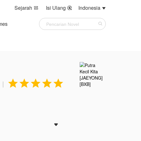
Sejarah
Isi Ulang
Indonesia



mes





|
