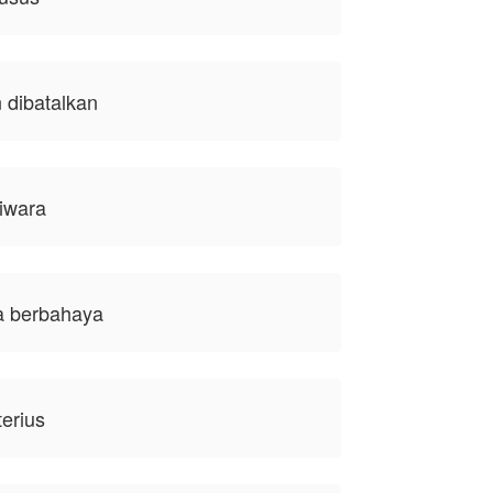
 dibatalkan
iwara
a berbahaya
terius