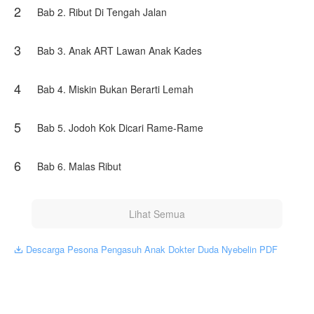
2
Bab 2. Ribut Di Tengah Jalan
Namun perlahan, bayi kecil bernama Ezio menjadi
jembatan yang tak mereka rencanakan. Dalam pelukan
3
Raisa, Ezio menemukan ketenangan. Dalam kehadiran
Bab 3. Anak ART Lawan Anak Kades
Raisa, Krisna dipaksa menghadapi egonya sendiri.
Ketika kelas sosial, usia, dan luka masa lalu menjadi
4
Bab 4. Miskin Bukan Berarti Lemah
penghalang, mampukah dua hati yang sama-sama lelah
ini menemukan rumah … satu sama lain?
5
Bab 5. Jodoh Kok Dicari Rame-Rame
Karya ini diterbitkan atas izin NovelToon Mommy Ghina, isi
konten hanyalah pandangan pribadi pembuatnya, tidak
mewakili NovelToon sendiri
6
Bab 6. Malas Ribut
Lihat Semua
Descarga Pesona Pengasuh Anak Dokter Duda Nyebelin PDF
