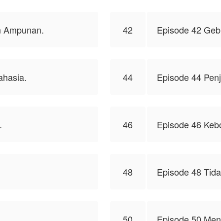
n Ampunan.
42
Episode 42 Gebr
ahasia.
44
Episode 44 Penj
.
46
Episode 46 Ke
48
Episode 48 Tid
50
Episode 50 Me