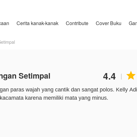
caan
Cerita kanak-kanak
Contribute
Cover Buku
Ga
Setimpal
4.4
ngan Setimpal

|
gan paras wajah yang cantik dan sangat polos. Kelly Ad
 kacamata karena memiliki mata yang minus.
kepadanya dan bahkan membedakan kasih sayang terhada