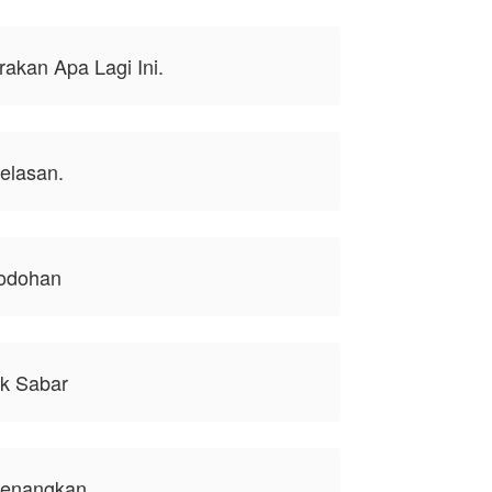
akan Apa Lagi Ini.
elasan.
bodohan
ak Sabar
nenangkan.