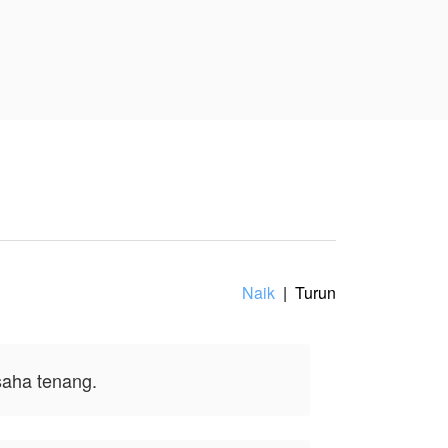
 dengan Tasya
ginkan, bahwa
 24 tahun hidup
Naik
|
Turun
nya, tidak
saha tenang.