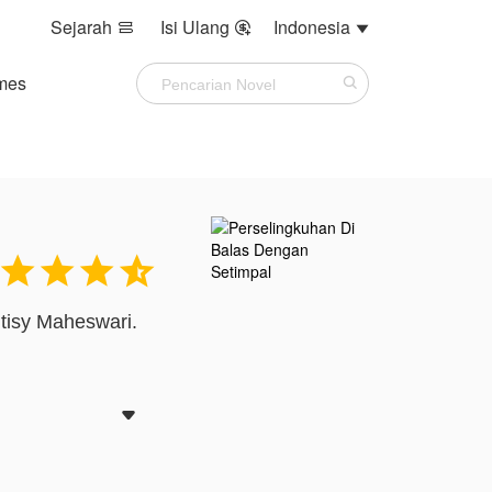
Sejarah
Isi Ulang
Indonesia



mes




itisy Maheswari.
p dirinya dan
