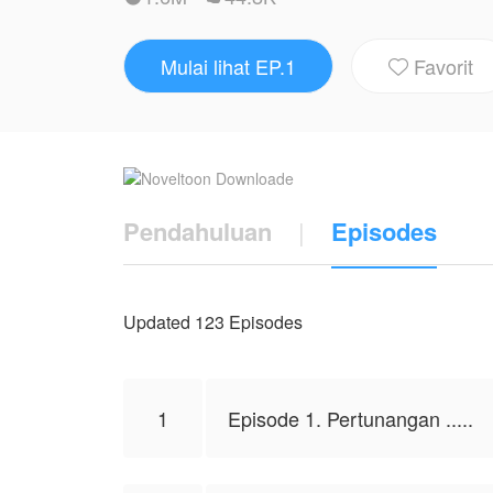
Keluguannya benar-benar sangat dimanfa
dan terpaksa bertunangan dengan Kelly h
Mulai lihat EP.1
Favorit

Sampai seketika Kelly menyadari semua it
dirinya selama ini dibodoh-bodohi oleh ke
Hal itu membuat Kelly membalas dendam y
dalam ketidakadilan.
Pendahuluan
|
Episodes
Farand pria yang disukai sang kakak ber
Lalu bagaimana kedekatan Kelly dan Fara
Mari kita lihat dalam Novel ini....
Updated 123 Episodes
Karya ini diterbitkan atas izin NovelToon
mewakili NovelToon sendiri
1
Episode 1. Pertunangan .....