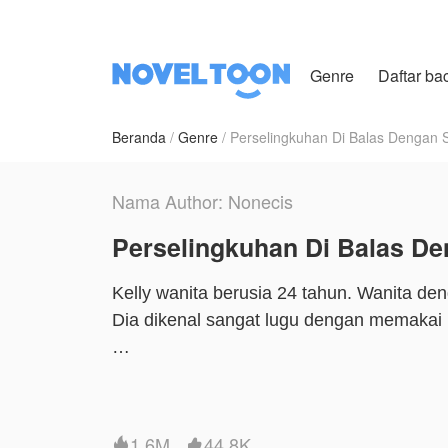
Genre
Daftar ba
Beranda
Genre
Perselingkuhan Di Balas Dengan 
Nama Author: Nonecis
Perselingkuhan Di Balas De
Kelly wanita berusia 24 tahun. Wanita den
Dia dikenal sangat lugu dengan memakai
Memiliki seorang ibu yang tidak peduli 
sang kakak.
1.6M
44.8K

