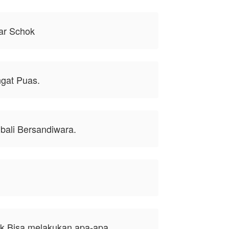
ar Schok
gat Puas.
bali Bersandiwara.
ak Bisa melakukan apa-apa.