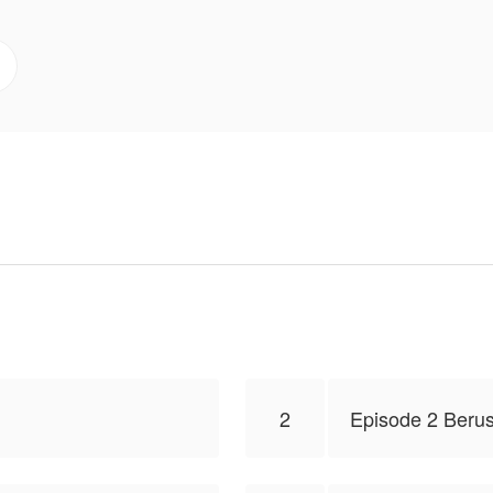
atkan dan bahkan calon suaminya sendiri berselingkuh
anya karena suatu tujuan.
u, dia mulai menyadari bahwa dirinya sangat tidak diin
luarganya sendiri dan calon suami.
ang setimpal dengan apa yang telah dia terima selama
sedia membantu diri.
nd dalam balas dendam Kelly.
 Nonecis, isi konten hanyalah pandangan pribadi pembuat
2
Episode 2 Beru