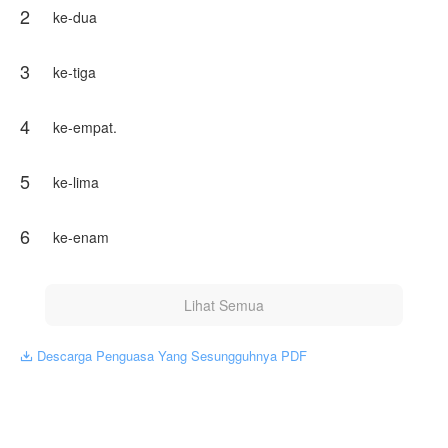
2
bukan anak haram, ibunya sempat menikah sirih
ke-dua
dan kabur setelah mengetahui bahwa suaminya
ternyata menjadikannya istri kedua....
3
ke-tiga
4
ke-empat.
yuk...ikuti cerita nya Saat Najwa bertemu dengan
kakek dan ayah kandungnya, serta kehidupan
5
ke-lima
Najwa setelah hidup bersama keluarga ayahnya,
sedangkan di sana ada ibu tirinya
6
ke-enam
Karya ini diterbitkan atas izin NovelToon Siti Marina,
isi konten hanyalah pandangan pribadi pembuatnya,
tidak mewakili NovelToon sendiri
Lihat Semua
Descarga Penguasa Yang Sesungguhnya PDF
