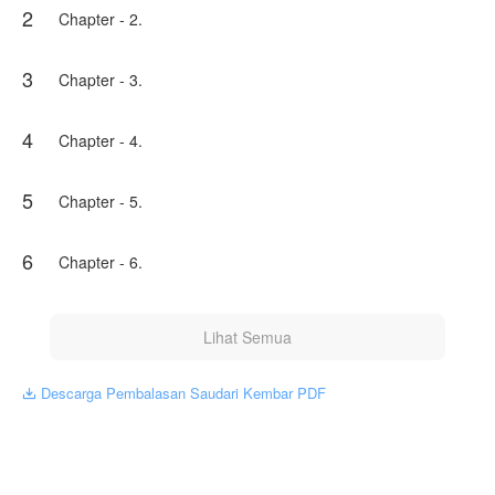
2
yang menyamar menjadi Karyl menyeringai dengan
Chapter - 2.
angkuh.
Karya ini diterbitkan atas izin NovelToon Rere ernie, isi
3
Chapter - 3.
konten hanyalah pandangan pribadi pembuatnya, tidak
mewakili NovelToon sendiri
4
Chapter - 4.
5
Chapter - 5.
6
Chapter - 6.
Lihat Semua
Descarga Pembalasan Saudari Kembar PDF
