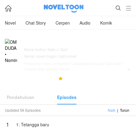



Novel
Chat Story
Cerpen
Audio
Komik
OM DUDA • Nomin
Nama Author: Nate J. Quill
Genre: novel ringan | light novel
Penasaran sama ceritanya? Langsung baca aja! Gak suka?
Yaudah skip, gausah bacot!

56.0K
2.7K
5.0



•BxB/BL
•Nomin
•Gak usah lapor-lapor!
Pendahuluan
Episodes
Karya ini diterbitkan atas izin NovelToon Nate J. Quill, isi
konten hanyalah pandangan pribadi pembuatnya, tidak
Updated 56 Episodes
Naik
|
Turun
mewakili NovelToon sendiri
1
1: Tetangga baru