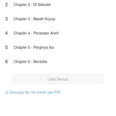
2
jantung Rangga berdentum keras.
Chapter 2 - Di Sekolah
Karya ini diterbitkan atas izin NovelToon Desau, isi konten
hanyalah pandangan pribadi pembuatnya, tidak mewakili
3
Chapter 3 - Basah Kuyup
NovelToon sendiri
4
Chapter 4 - Perasaan Aneh
5
Chapter 5 - Perginya Ibu
6
Chapter 6 - Berduka
Lihat Semua
Descarga My Hot Kakak Ipar PDF
