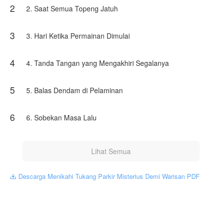
2
2. Saat Semua Topeng Jatuh
Karya ini diterbitkan atas izin NovelToon 𝕯𝖍𝖆𝖓𝖆𝖆𝟕𝟐𝟒, isi
konten hanyalah pandangan pribadi pembuatnya, tidak
3
mewakili NovelToon sendiri
3. Hari Ketika Permainan Dimulai
4
4. Tanda Tangan yang Mengakhiri Segalanya
5
5. Balas Dendam di Pelaminan
6
6. Sobekan Masa Lalu
Lihat Semua
Descarga Menikahi Tukang Parkir Misterius Demi Warisan PDF
