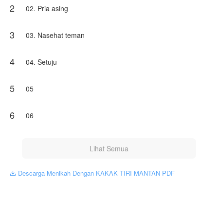
2
Ternyata, takdir berpihak padanya. Ia bertemu dengan
02. Pria asing
seorang laki-laki yang menawarkan pernikahan. Seorang
pria yang selama ini tak pernah ia kenal, yang ternyata
adalah kakak tiri Johan menawarkan bantuan untuknya
3
03. Nasehat teman
membalas dendam.
Pernikahan ini bukan hanya membawa cinta dan
4
04. Setuju
kebahagiaan baru dalam hidupnya, tetapi juga menjadi
medan pertarungan Winda.
5
05
Mampukah Winda meninggalkan luka masa lalunya dan
menemukan cinta sejati?
6
06
Karya ini diterbitkan atas izin NovelToon Mama Mia, isi
konten hanyalah pandangan pribadi pembuatnya, tidak
mewakili NovelToon sendiri
Lihat Semua
Descarga Menikah Dengan KAKAK TIRI MANTAN PDF
