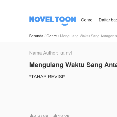
Genre
Daftar ba
Beranda
Genre
Mengulang Waktu Sang Antagonis
Nama Author: ka nvi
Mengulang Waktu Sang Ant
*TAHAP REVISI*
eliza menyesal dengan apa yang di laku
cinta, cinta nya yang sangat besar untuk
cintanya.
450.8K
13.2K

