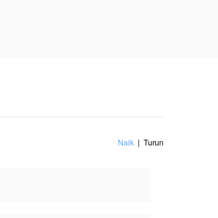
rlempar kembali ke
 belajar menerima
a, tidak mewakili
Naik
|
Turun