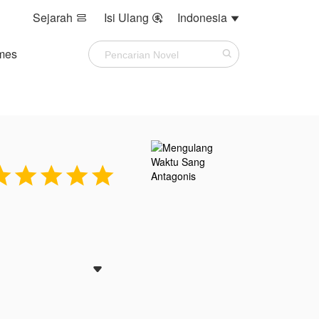
Sejarah
Isi Ulang
Indonesia



mes





n mengatasnamakan

rani mendekati