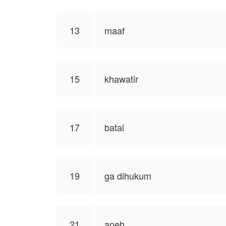
13
maaf
15
khawatir
17
batal
19
ga dihukum
21
aneh