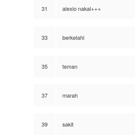
31
alexio nakal+++
33
berkelahi
35
teman
37
marah
39
sakit