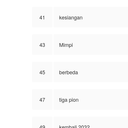
41
kesiangan
43
Mimpi
45
berbeda
47
tiga pion
49
kembali 2032