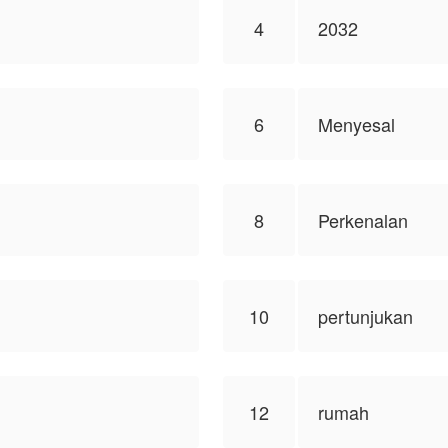
4
2032
6
Menyesal
8
Perkenalan
10
pertunjukan
12
rumah