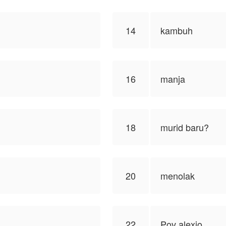
14
kambuh
16
manja
18
murid baru?
20
menolak
22
Pov alexio