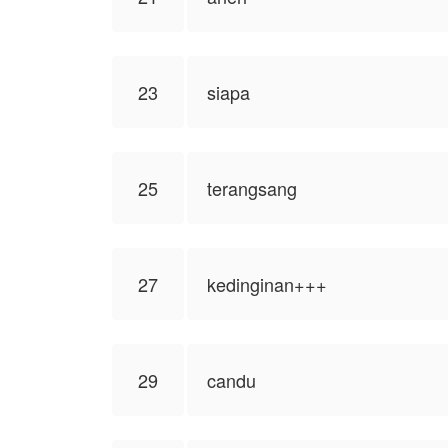
23
siapa
25
terangsang
27
kedinginan+++
29
candu