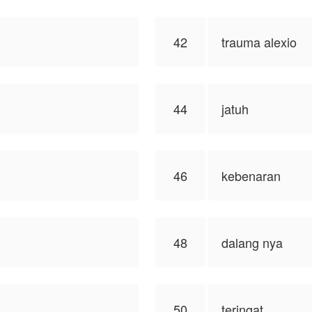
42
trauma alexio
44
jatuh
46
kebenaran
48
dalang nya
50
teringat