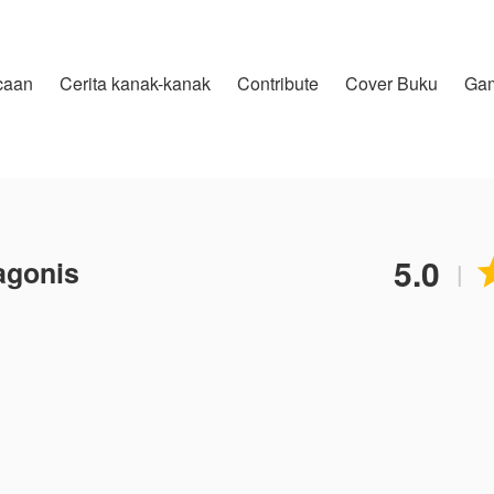
caan
Cerita kanak-kanak
Contribute
Cover Buku
Ga
5.0
agonis
|
kanya selama ini, dulu dia melakukan semua hal denga
 alexio, membuat eliza menyingkirkan siapa pun yang be