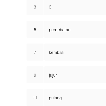
3
3
5
perdebatan
7
kembali
9
jujur
11
pulang