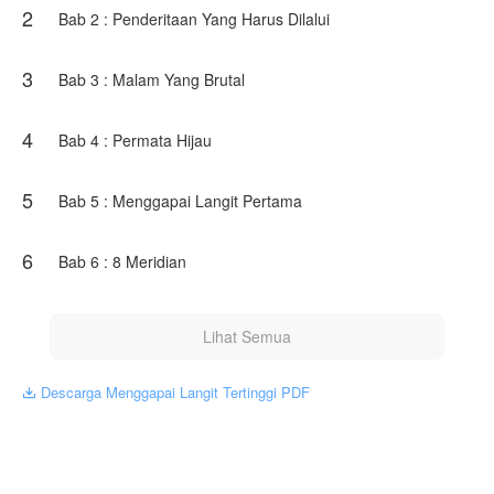
2
Bab 2 : Penderitaan Yang Harus Dilalui
Di antara dendam, pertempuran, dan persaingan dengan
para genius dari keluarga besar, Jiang Shen bertekad
menapaki puncak kekuatan. Dari remaja miskin yang
3
Bab 3 : Malam Yang Brutal
diremehkan, ia akan membuktikan bahwa dirinya mampu
mengguncang dunia kultivasi.
4
Bab 4 : Permata Hijau
Karya ini diterbitkan atas izin NovelToon DANTE-KUN, isi
konten hanyalah pandangan pribadi pembuatnya, tidak
mewakili NovelToon sendiri
5
Bab 5 : Menggapai Langit Pertama
6
Bab 6 : 8 Meridian
Lihat Semua
Descarga Menggapai Langit Tertinggi PDF
