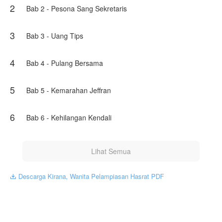
2
melunasi hutang-hutang yang di tinggalkan sang ayah.
Bab 2 - Pesona Sang Sekretaris
Akankah Jeff membuka hatinya untuk Kirana? Setelah
banyak malam yang mereka lewati bersama, akankah
3
Bab 3 - Uang Tips
perasaan nya berubah pada Kirana?
Karya ini diterbitkan atas izin NovelToon sendi
4
Bab 4 - Pulang Bersama
andriyani, isi konten hanyalah pandangan pribadi
pembuatnya, tidak mewakili NovelToon sendiri
5
Bab 5 - Kemarahan Jeffran
6
Bab 6 - Kehilangan Kendali
Lihat Semua
Descarga Kirana, Wanita Pelampiasan Hasrat PDF
