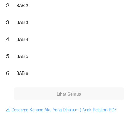
2
BAB 2
Meski sejatinya Isani tidak mencintai Yusuf, ia terima
tawaran bos yang telah lama menyukainya tersebut. Ingin
3
menunjukkan pada Yumi, jika kehilangan Dafa bukanlah
BAB 3
akhir baginya, justru sebaliknya, ia mendapatkan laki-laki
yang lebih baik dari Dafa.
4
BAB 4
Namun tanpa Isani ketahui, ternyata Yusuf tidak tulus, laki-
laki tersebut juga menyimpan dendam padanya.
5
BAB 5
"Kamu akan merasakan neraka seperti yang ibuku rasakan
Isani," Yusuf tersenyum miring.
6
BAB 6
Karya ini diterbitkan atas izin NovelToon Yutantia 10, isi
konten hanyalah pandangan pribadi pembuatnya, tidak
mewakili NovelToon sendiri
Lihat Semua
Descarga Kenapa Aku Yang Dihukum ( Anak Pelakor) PDF
