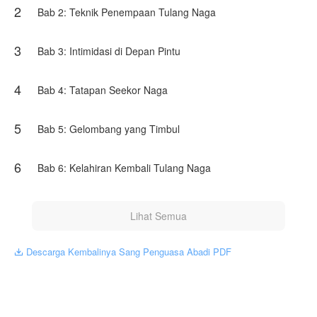
2
kehidupan masa lalunya yang gemilang, Lin Feng harus
Bab 2: Teknik Penempaan Tulang Naga
memulai segalanya dari nol. Dia akan menggunakan
pemahamannya yang tak tertandingi tentang Dao agung
untuk menempa kembali takdirnya, menantang langit,
3
Bab 3: Intimidasi di Depan Pintu
dan menapaki jalan menuju puncak kekuasaan sekali
lagi, sambil merencanakan balas dendam yang akan m
4
Bab 4: Tatapan Seekor Naga
Karya ini diterbitkan atas izin NovelToon Bodattt, isi
konten hanyalah pandangan pribadi pembuatnya, tidak
mewakili NovelToon sendiri
5
Bab 5: Gelombang yang Timbul
6
Bab 6: Kelahiran Kembali Tulang Naga
Lihat Semua
Descarga Kembalinya Sang Penguasa Abadi PDF
