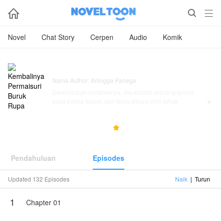



Novel
Chat Story
Cerpen
Audio
Komik
Kembalinya Permaisuri Buruk Rupa
Nama Author: Arlingga Panega
Dikehidupan pertamanya, dia adalah seorang teroris
yang paling kejam, dan terus diburu oleh pihak

kepolisian diseluruh dunia. Tangannya telah merenggut
ribuan nyawa orang yang tak berdosa.
6.9M
255.8K
4.8



Namun petualangannya berakhir saat pesawat yang dia
tumpangi terbang menukik dari ketinggian jelajah
35.000 kaki.
Pendahuluan
Episodes
Siapa yang menyangka, jika jiwanya akan masuk
Updated 132 Episodes
Naik
|
Turun
kedalam tubuh seorang permaisuri yang lemah dan juga
buruk rupa. Sanggupkah dia mengubah kehidupan
1
malang yang dialami oleh pemilik tubuh yang
Chapter 01
ditempatinya?