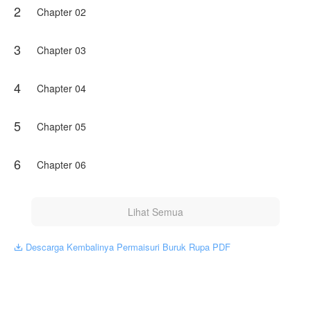
2
Karya ini diterbitkan atas izin NovelToon Arlingga
Chapter 02
Panega, isi konten hanyalah pandangan pribadi
pembuatnya, tidak mewakili NovelToon sendiri
3
Chapter 03
4
Chapter 04
5
Chapter 05
6
Chapter 06
Lihat Semua
Descarga Kembalinya Permaisuri Buruk Rupa PDF
