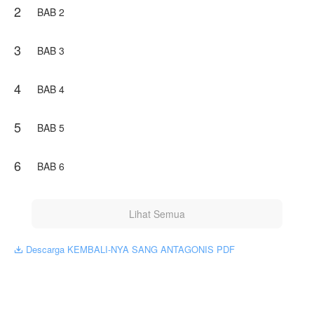
2
Aku lah yang membuat Gray bangkrut dan membuat
BAB 2
kedua orang tuamu pergi, jadi selamat menemui
mereka, Cassia! Ini balasan setimpal untuk setiap tetes
air mata Nafisha," bisik Darian dengan senyum
3
BAB 3
menyeringai!
DEG!
4
BAB 4
Karya ini diterbitkan atas izin NovelToon Senjaku02, isi
konten hanyalah pandangan pribadi pembuatnya, tidak
5
BAB 5
mewakili NovelToon sendiri
6
BAB 6
Lihat Semua
Descarga KEMBALI-NYA SANG ANTAGONIS PDF
