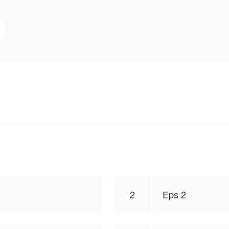
hnya, Dan Dia Tidak Akan Peduli Apapun Selain Peduli 
Selamanya Dan Pastinya Ingin Memiliki Seseorang Dalam
Seseorang Yang Benar-benar Mencintainya Sampai Mat
ah Janu Akan Bahagia Atau Terjatuh Lagi Dan Lagi!
 Siska Puspita, isi konten hanyalah pandangan pribadi pe
2
Eps 2