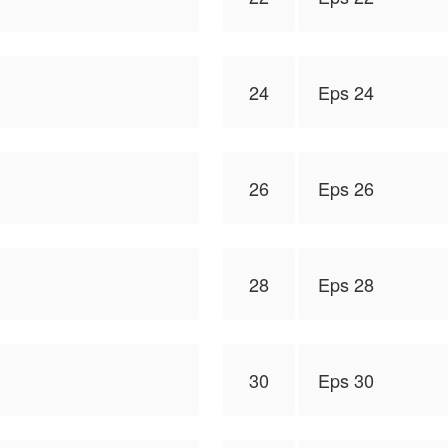
24
Eps 24
26
Eps 26
28
Eps 28
30
Eps 30