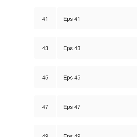
41
Eps 41
43
Eps 43
45
Eps 45
47
Eps 47
49
Eps 49