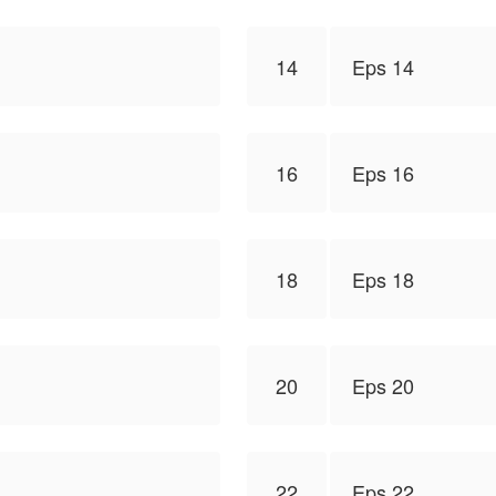
14
Eps 14
16
Eps 16
18
Eps 18
20
Eps 20
22
Eps 22