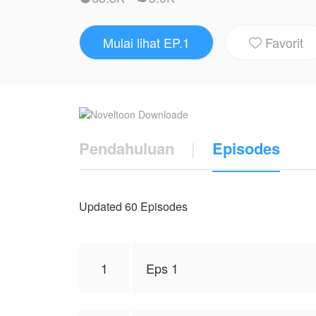
Setelah Itu... Janu Menutup Hati Sepenu
Mulai lihat EP.1
Favorit

Namun... Hati Tidak Akan Bisa Tertutup 
Tapi.... Apakah Janu Akan Mendapatkan 
Dipermainkan Lagi?
Pendahuluan
|
Episodes
Ikuti Saja Kisahnya Janu Di Cs Ini, Apak
⚠️Boys love! Jangan Salpak Ya Sayang⚠️
Updated 60 Episodes
Karya ini diterbitkan atas izin NovelToon
mewakili NovelToon sendiri
1
Eps 1