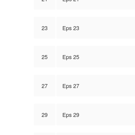
23
Eps 23
25
Eps 25
27
Eps 27
29
Eps 29