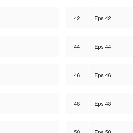
42
Eps 42
44
Eps 44
46
Eps 46
48
Eps 48
50
Eps 50