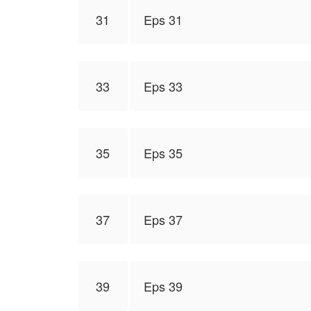
31
Eps 31
33
Eps 33
35
Eps 35
37
Eps 37
39
Eps 39