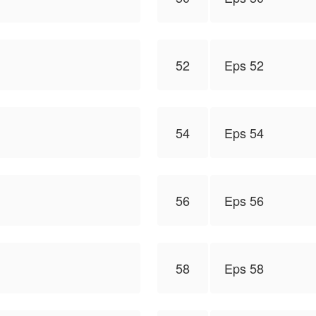
52
Eps 52
54
Eps 54
56
Eps 56
58
Eps 58