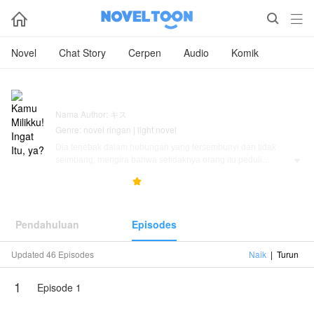



Novel
Chat Story
Cerpen
Audio
Komik
Kamu Milikku! Ingat Itu, ya?
Nama Author: キス
Genre: novel ringan | light novel
Dia terjebak dalam hubungan yang tersembunyi dan tidak
seimbang, mengira bahwa setidaknya orang itu peduli

padanya, namun terus terluka oleh salah paham dan sikap
32.2K
192
5.0



dingin. Rasa memiliki dan ketidakpercayaan perlahan
merusak hubungan mereka, sementara gosip dari orang
sekitar semakin memperburuk keadaan. Hingga suatu saat,
Pendahuluan
Episodes
dia akhirnya menyadari bahwa hubungan ini tidak seperti
yang ia bayangkan dan memilih untuk pergi. Namun setelah
pergi, luka di hatinya tidak mudah untuk sembuh.
Updated 46 Episodes
Naik
|
Turun
Karya ini diterbitkan atas izin NovelToon キス, isi konten
1
Episode 1
hanyalah pandangan pribadi pembuatnya, tidak mewakili
NovelToon sendiri