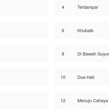
4
Terdampar
6
Khubaib
8
Di Bawah Guyur
10
Dua Hati
12
Menuju Cahaya