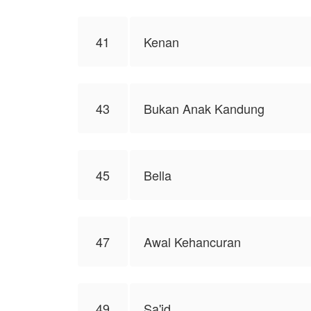
41
Kenan
43
Bukan Anak Kandung
45
Bella
47
Awal Kehancuran
49
Sa'id