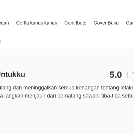
caan
Cerita kanak-kanak
Contribute
Cover Buku
Ga
u
5.0
Untukku
|
lang dan meninggalkan semua kenangan tentang lelaki
angkah menjauh dari pematang sawah, tiba-tiba sebuah