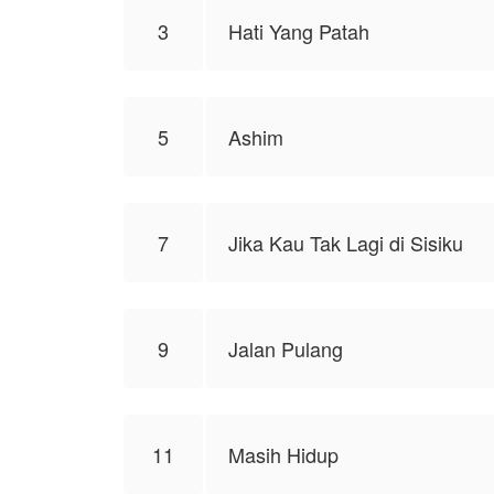
NovelToon sendiri
3
Hati Yang Patah
5
Ashim
7
Jika Kau Tak Lagi di Sisiku
9
Jalan Pulang
11
Masih Hidup