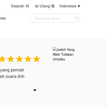
Sejarah
Isi Ulang
Indonesia



mes





 yang pernah
 suara lirih
