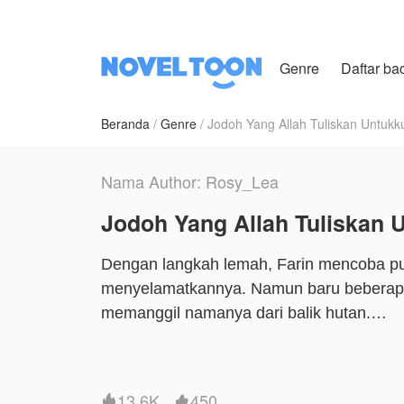
Genre
Daftar ba
Beranda
Genre
Jodoh Yang Allah Tuliskan Untukk
Nama Author: Rosy_Lea
Jodoh Yang Allah Tuliskan 
Dengan langkah lemah, Farin mencoba pu
menyelamatkannya. Namun baru beberapa l
memanggil namanya dari balik hutan.
“Farin…”
13.6K
450

