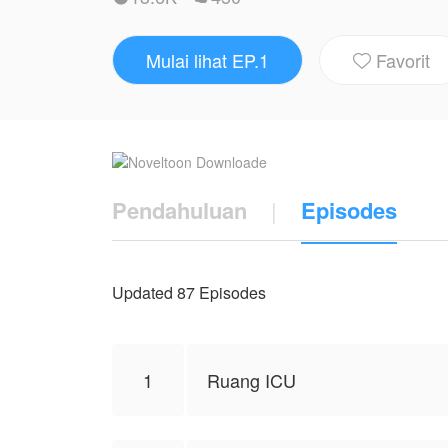
Tubuhnya seketika membeku.
Suara itu… suara yang dulu menemaninya 
Mulai lihat EP.1
Favorit
Althaf.

Jantung Farin berdegup tak karuan. Deng
sawah, berharap menemukan sosok yang se
Tapi tak ada siapa-siapa.
Pendahuluan
|
Episodes
Hanya angin, dedaunan yang bergoyang p
Air mata Farin jatuh tanpa bisa ditahan
Updated 87 Episodes
yang selama ini ia kubur sendirian.
Di tengah sesak yang menghancurkan dad
1
Ruang ICU
lagi mampu menopang luka dan rindu
Karya ini diterbitkan atas izin NovelToon