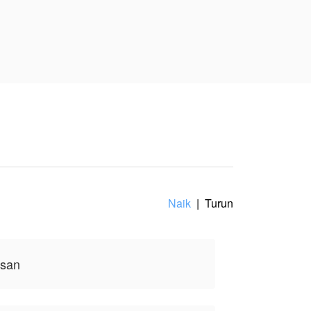
ut hidupnya. Suara
ebat di seberang
dadanya dengan rindu
Naik
|
Turun
ur, lututnya tak
asan
atnya, tidak mewakili