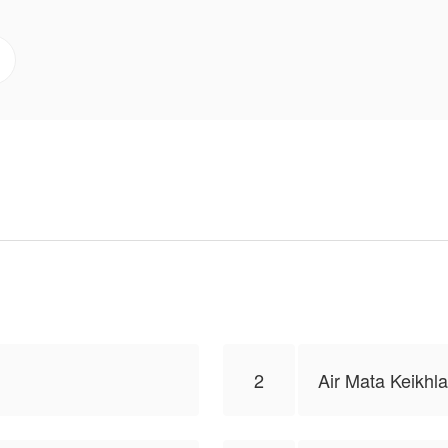
di saat gelap, saat luka dan ketakutan hampir merengg
an mata berkaca-kaca ia menoleh cepat ke arah hutan l
lama ini terus ia cari dalam doa-doanya.
elan, dan keheningan yang terasa begitu menyakitkan.
. Nama itu kembali menggema dalam hatinya, memenuhi 
anya, tubuh Farin perlahan melemah. Pandangannya kab
2
Air Mata Keikhl
 Rosy_Lea, isi konten hanyalah pandangan pribadi pembu