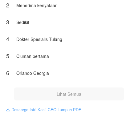
2
Eidra, atau biasa dipanggil Ei. Usianya 20 tahun. Dia baru
Menerima kenyataan
saja menyelesaikan pendidikan kedokteran disalah satu
universitas ternama. Namun sayang impiannya menjadi
dokter harus kandas kala dia dipaksa menikah dengan
3
Sedikit
seorang lumpuh demi melunasi hutang keluarga. Yang
membuat Ei merasa tak berharga, ketika tahu bahwa dia
menikahi pria itu adalah untuk merawatnya. Gadis polos
4
Dokter Spesialis Tulang
yang belum mengenal cinta.
5
Ciuman pertama
Bagaimana kisah perjalanan rumah tangga mereka?
Bagaimana kah E
6
Orlando Georgia
Karya ini diterbitkan atas izin NovelToon FitrianiYuriKwon, isi
konten hanyalah pandangan pribadi pembuatnya, tidak
mewakili NovelToon sendiri
Lihat Semua
Descarga Istri Kecil CEO Lumpuh PDF
