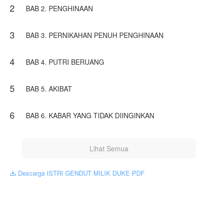
2
Namun tak seorang pun tahu, wanita gendut yang mereka
BAB 2. PENGHINAAN
hina menyimpan luka, rahasia, dan martabat yang
perlahan akan membuat dunia menyesal telah
meremehkannya.
3
BAB 3. PERNIKAHAN PENUH PENGHINAAN
Dan ketika Duke Alaric akhirnya tahu kebenarannya,
mereka yang dulu tertawa, hanya bisa berlutut.
4
BAB 4. PUTRI BERUANG
Karya ini diterbitkan atas izin NovelToon Archiemorarty, isi
konten hanyalah pandangan pribadi pembuatnya, tidak
5
BAB 5. AKIBAT
mewakili NovelToon sendiri
6
BAB 6. KABAR YANG TIDAK DIINGINKAN
Lihat Semua
Descarga ISTRI GENDUT MILIK DUKE PDF
