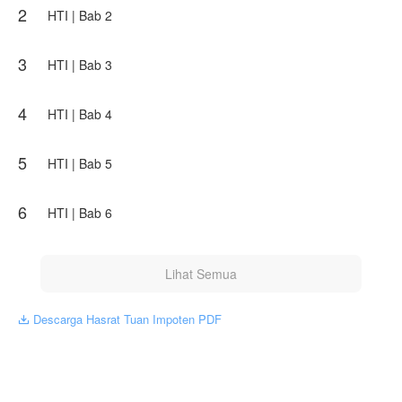
2
Karya ini diterbitkan atas izin NovelToon Itta Haruka07, isi
HTI | Bab 2
konten hanyalah pandangan pribadi pembuatnya, tidak
mewakili NovelToon sendiri
3
HTI | Bab 3
4
HTI | Bab 4
5
HTI | Bab 5
6
HTI | Bab 6
Lihat Semua
Descarga Hasrat Tuan Impoten PDF
