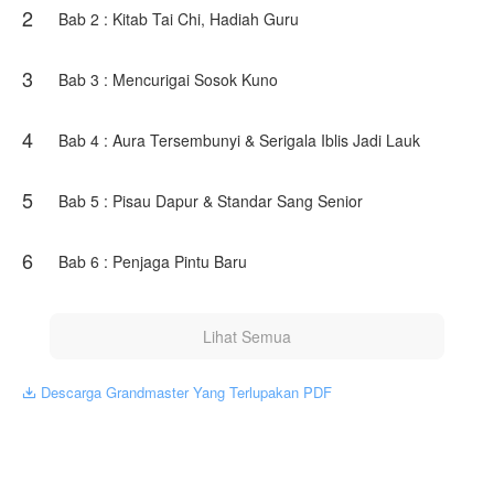
2
Qian. Ada yang ingin berlindung di bawah
Bab 2 : Kitab Tai Chi, Hadiah Guru
naungannya, ada yang ingin memanfaatkannya, dan
ada pula yang—karena ketidaktahuan—berani
mengusiknya.
3
Bab 3 : Mencurigai Sosok Kuno
Semuanya akan segera menyadari satu kebenaran
yang sama:
Ada langit di atas langit. Dan langit itu bernama Lin
4
Bab 4 : Aura Tersembunyi & Serigala Iblis Jadi Lauk
Qian.
Karya ini diterbitkan atas izin NovelToon WANA
5
Bab 5 : Pisau Dapur & Standar Sang Senior
SEBAYA, isi konten hanyalah pandangan pribadi
pembuatnya, tidak mewakili NovelToon sendiri
6
Bab 6 : Penjaga Pintu Baru
Lihat Semua
Descarga Grandmaster Yang Terlupakan PDF
