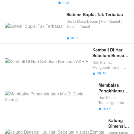
4.3M

Sistem: Suplai Tak Terbatas
Dunia Masa Depan | Hari Kiamat |
Sistem | Tamat
50.8K

Kembali Di Hari 
Sebelum Bencana 
AKHIR
Hari Kiamat |
Mengubah Takdir |
Kelahiran kembali
158.7K

menjadi kuat | Balas
dendam dan
Membalas 
Kelahiran Kembali |
Pengkhianatan 
Fantasi Wanita | Balas
Mu Di Dunia 
Hari Kiamat |
Dendam | Tamat
Kiamat
Transmigrasi ke
Dalam Novel |
75.6K

Sistem | Tamat
Kalung 
Dimensi : 
30 Hari 
Dunia Masa