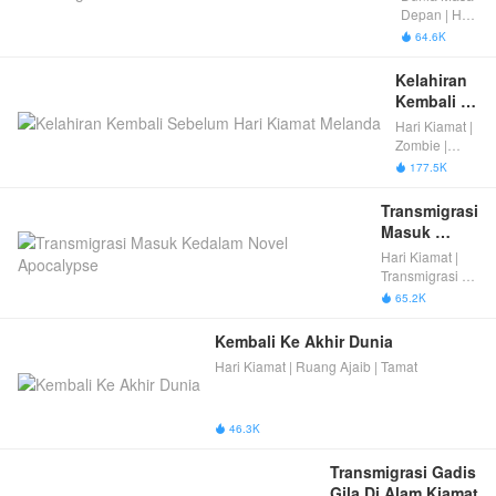
Sebelum 
Depan | Hari
Kiamat 
Kiamat |
64.6K

Zombie
Zombie
Kelahiran 
Kembali 
Sebelum 
Hari Kiamat |
Hari 
Zombie |
Kiamat 
Kelahiran
177.5K

kembali
Melanda
menjadi kuat
Transmigrasi 
| Fantasi
Masuk 
Wanita |
Kedalam 
Hari Kiamat |
Mengubah
Novel 
Transmigrasi ke
Takdir | Tamat
Apocalypse
Dalam Novel |
65.2K

Misteri | Horor |
Masuk ke
Kembali Ke Akhir Dunia
dalam novel |
Hari Kiamat | Ruang Ajaib | Tamat
Mengubah
Takdir
46.3K

Transmigrasi Gadis 
Gila Di Alam Kiamat