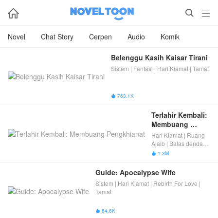



Novel
Chat Story
Cerpen
Audio
Komik
Belenggu Kasih Kaisar Tirani
Sistem | Fantasi | Hari Kiamat | Tamat
763.1K

Terlahir Kembali: 
Membuang 
Pengkhianat
Hari Kiamat | Ruang
Ajaib | Balas dendam
dan Kelahiran
1.3M

Kembali | Tamat
Guide: Apocalypse Wife
Sistem | Hari Kiamat | Rebirth For Love |
Tamat
84.6K
