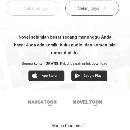
Ruang
Mati
Sebelumnya
Selanjutnya
Ajaib |


Tamat
Novel sejumlah besar sedang menunggu Anda
baca! Juga ada komik, buku audio, dan konten lain
untuk dipilih~
Semua konten
GRATIS
! Klik di bawah untuk download!


MangaToon email