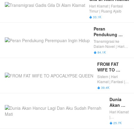
Hari Kiamat | Fantasi
Timur | Ruang Ajaib
33.1K

Peran 
Pendukung 
Perempuan Ingin 
Transmigrasi ke
Hidup
Dalam Novel | Hari
Kiamat | Antagonis |
84.1K

Tamat
FROM FAT 
WIFE TO 
APOCALYPSE 
Sistem | Hari
QUEEN
Kiamat | Fantasi |
Tamat
39.4K

Dunia 
Akan 
Hancur 
Hari Kiamat
Lagi Dan 
|
Aku 
Reinkarnasi
25.7K

| Fantasi
Sudah 
Wanita |
Pernah 