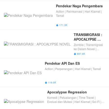
Pendekar Naga Pengembara
Action | Reinkarnasi | Hari Kiamat |
Tamat
171.3K

TRANSMIGRASI : 
APOCALYPSE 
NOVEL
Zombie | Transmigrasi
ke Dalam Novel |
Romansa | Hari Kiamat
897.6K

| Evolusi dan Mutasi |
Tamat
Pendekar API Dan ES
Action | Perperangan | Hari Kiamat | Tamat
119.5K

Apocalypse Regression
Komedi | Petualangan | Time Travel |
Evolusi dan Mutasi | Hari Kiamat | Sci-Fi |
Tamat