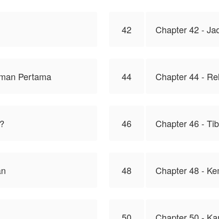
42
Chapter 42 - Ja
uman Pertama
44
Chapter 44 - R
i?
46
Chapter 46 - Ti
an
48
Chapter 48 - K
50
Chapter 50 - K