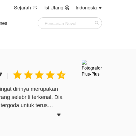
Sejarah
Isi Ulang
Indonesia



mes
7





|
ingat dirinya merupakan
g selebriti terkenal. Dia
tergoda untuk terus
 bertemu wanita cantik.
