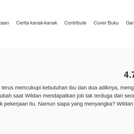
caan
Cerita kanak-kanak
Contribute
Cover Buku
Ga
4.
a terus mencukupi kebutuhan ibu dan dua adiknya, meng
ah saat Wildan mendapatkan job tak terduga dari seoran
k pekerjaan itu. Namun siapa yang menyangka? Wildan 
akukan Wildan? Karena pekerjaan itu pula dirinya banyak
l idolanya!