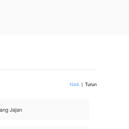
engalaman unik.
a, tidak mewakili
Naik
|
Turun
tang Jajan