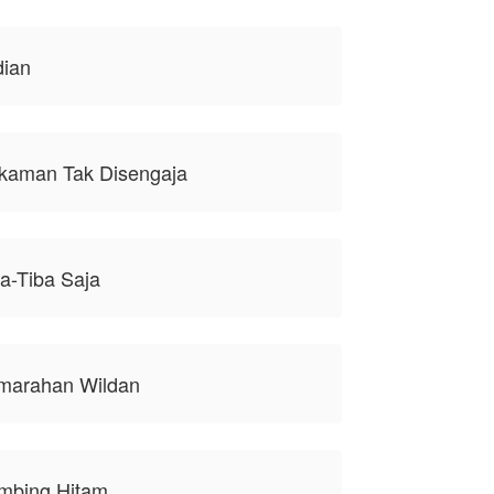
dian
ekaman Tak Disengaja
ba-Tiba Saja
emarahan Wildan
ambing Hitam