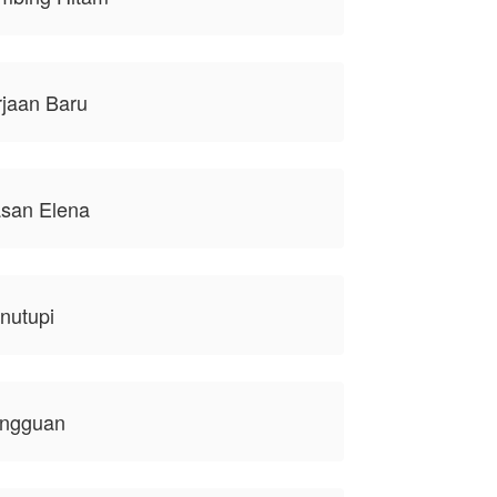
rjaan Baru
asan Elena
nutupi
angguan