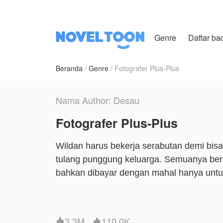
Genre
Daftar ba
Beranda
Genre
Fotografer Plus-Plus
Nama Author: Desau
Fotografer Plus-Plus
Wildan harus bekerja serabutan demi bis
tulang punggung keluarga. Semuanya berub
bahkan dibayar dengan mahal hanya untu
melakukannya. Kira-kira job apa yang dil
Wildan bahkan bertemu dengan supermode
3.3M
110.0K

