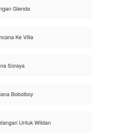
engan Glenda
ncana Ke Villa
ena Soraya
lana Boboiboy
ntangan Untuk Wildan