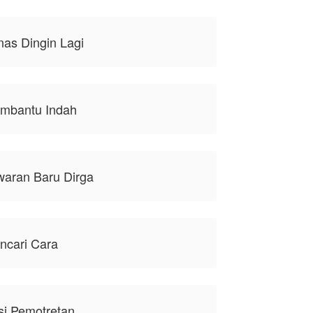
nas Dingin Lagi
embantu Indah
waran Baru Dirga
ncari Cara
si Pemotretan