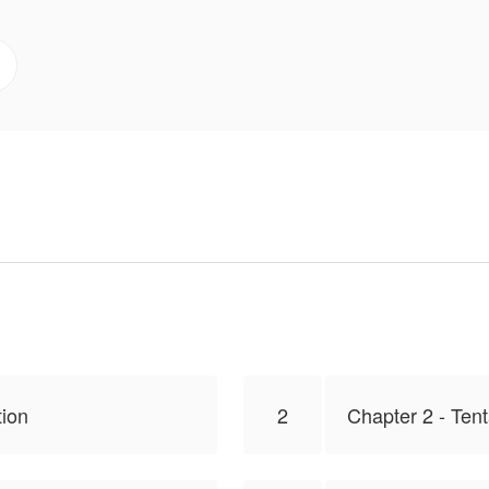
otografer, serta kehidupannya yang penuh lika-liku dan p
 Desau, isi konten hanyalah pandangan pribadi pembuatny
tion
2
Chapter 2 - Ten