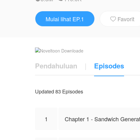
Inilah cerita tentang sisi gelap seorang f
Mulai lihat EP.1
Favorit
Karya ini diterbitkan atas izin NovelToon

NovelToon sendiri
Pendahuluan
|
Episodes
Updated 83 Episodes
1
Chapter 1 - Sandwich Genera