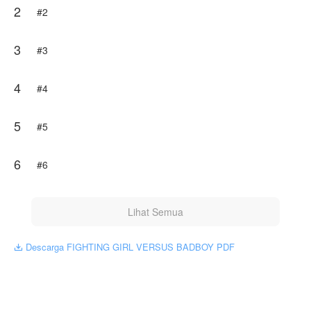
2
#2
Hanya karya author receh yang tulisan/PUEBI jauh dari
sempurna... tapi dijamin alurnya menarik.. semoga
sukaa...
3
#3
Karya ini diterbitkan atas izin NovelToon zarin.violetta, isi
konten hanyalah pandangan pribadi pembuatnya, tidak
4
#4
mewakili NovelToon sendiri
5
#5
6
#6
Lihat Semua
Descarga FIGHTING GIRL VERSUS BADBOY PDF
