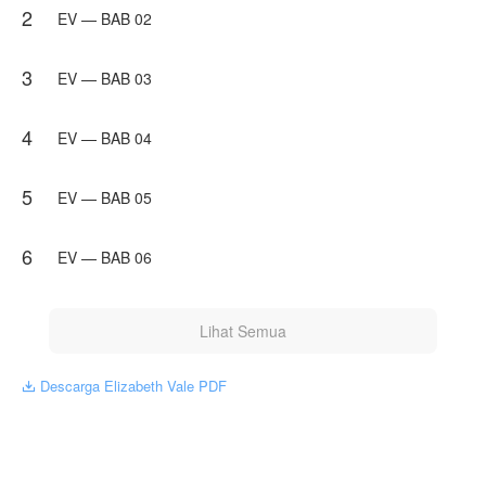
2
hanyalah pandangan pribadi pembuatnya, tidak mewakili
EV — BAB 02
NovelToon sendiri
3
EV — BAB 03
4
EV — BAB 04
5
EV — BAB 05
6
EV — BAB 06
Lihat Semua
Descarga Elizabeth Vale PDF
