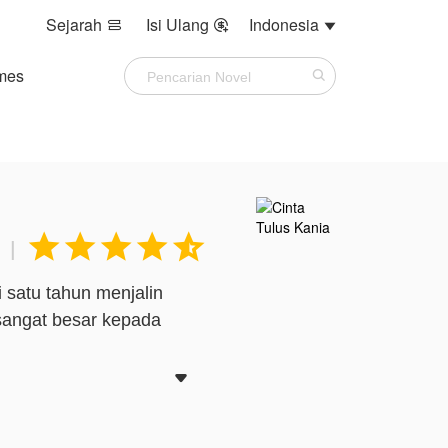
Sejarah
Isi Ulang
Indonesia



mes





|
 satu tahun menjalin
sangat besar kepada

idak mencintainya. Yang
ksa Alam untuk menerima