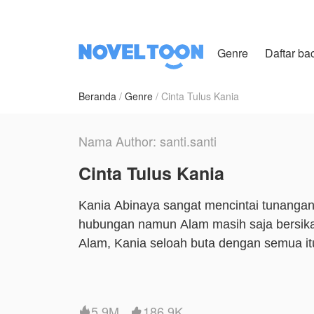
Genre
Daftar ba
Beranda
Genre
Cinta Tulus Kania
Nama Author: santi.santi
Cinta Tulus Kania
Kania Abinaya sangat mencintai tunangan
hubungan namun Alam masih saja bersikap
Alam, Kania seloah buta dengan semua it
Hingga suatu hari Kania mengetahui alas
lebih menyakitkan lagi ternyata Alam ad
5.9M
186.9K

