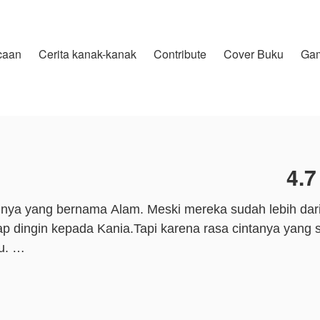
caan
Cerita kanak-kanak
Contribute
Cover Buku
Ga
4.7
nya yang bernama Alam. Meski mereka sudah lebih dari
 dingin kepada Kania.Tapi karena rasa cintanya yang 
u.
an sikap dinginnya Alam kepadanya yaitu karena Alam t
alah kekasih kakak angkatnya, yaitu Dania. Dania mema