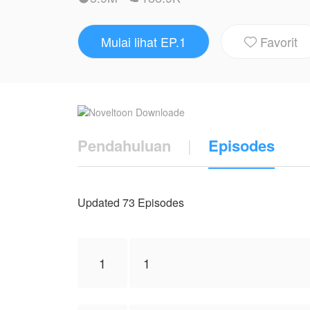
cinta Kania sebagai rasa terimakasihnya
cinta dan kasih sayang.
Mulai lihat EP.1
Favorit

Kania lebih memilih pergi mengasingkan d
itu mengorbankan cintanya demi Kania.
Hingga 3 tahun kemudian Alam dan Kania di pertemuka
pertunangan mereka dulu.
Pendahuluan
|
Episodes
Apa yang membuat Alam masih memakai c
Karya ini diterbitkan atas izin NovelToon 
Updated 73 Episodes
NovelToon sendiri
1
1