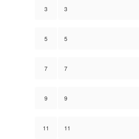
3
3
5
5
7
7
9
9
11
11