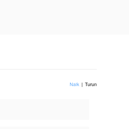
besarkan Dania penuh
Kania tidak mau kakaknya
atnya, tidak mewakili
Naik
|
Turun